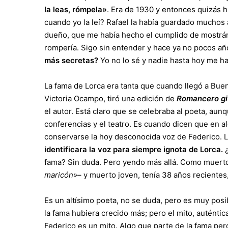
la leas, rómpela»
. Era de 1930 y entonces quizás h
cuando yo la leí? Rafael la había guardado muchos
dueño, que me había hecho el cumplido de mostrár
rompería. Sigo sin entender y hace ya no pocos a
más secretas?
Yo no lo sé y nadie hasta hoy me h
La fama de Lorca era tanta que cuando llegó a Buen
Victoria Ocampo, tiró una edición de
Romancero gi
el autor. Está claro que se celebraba al poeta, aunq
conferencias y el teatro. Es cuando dicen que en a
conservarse la hoy desconocida voz de Federico. Lo
identificara la voz para siempre ignota de Lorca.
¿
fama? Sin duda. Pero yendo más allá. Como muerto 
maricón»
– y muerto joven, tenía 38 años recientes
Es un altísimo poeta, no se duda, pero es muy pos
la fama hubiera crecido más; pero el mito, auténtic
Federico es un mito. Algo que parte de la fama pe