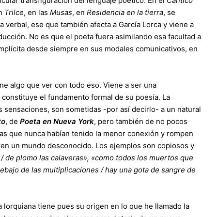
cular transfiguración del lenguaje poético. En el
Cántico
en
Trilce
, en las
Musas
, en
Residencia en la tierra
, se
 verbal, ese que también afecta a García Lorca y viene a
ucción. No es que el poeta fuera asimilando esa facultad a
implícita desde siempre en sus modales comunicativos, en
ene algo que ver con todo eso. Viene a ser una
constituye el fundamento formal de su poesía. La
as sensaciones, son sometidas -por así decirlo- a un natural
to
, de
Poeta en Nueva York
, pero también de no pocos
ras que nunca habían tenido la menor conexión y rompen
ubren un mundo desconocido. Los ejemplos son copiosos y
, / de plomo las calaveras», «como todos los muertos que
bajo de las multiplicaciones / hay una gota de sangre de
a lorquiana tiene pues su origen en lo que he llamado la