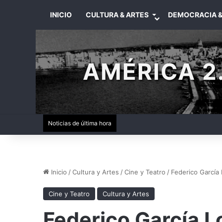
INICIO
CULTURA & ARTES
DEMOCRACIA &
AMÉRICA 2.
Noticias de última hora
Inicio
/
Cultura y Artes
/
Cine y Teatro
/
Federico García
Cine y Teatro
Cultura y Artes
Federico García L