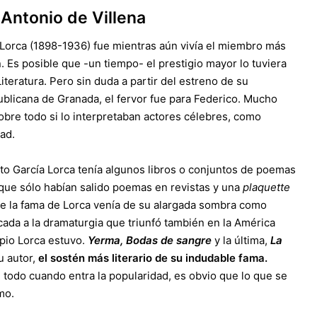
s Antonio de Villena
Lorca (1898-1936) fue mientras aún vivía el miembro más
 Es posible que -un tiempo- el prestigio mayor lo tuviera
iteratura. Pero sin duda a partir del estreno de su
ublicana de Granada, el fervor fue para Federico. Mucho
obre todo si lo interpretaban actores célebres, como
ad.
to García Lorca tenía algunos libros o conjuntos de poemas
 que sólo habían salido poemas en revistas y una
plaquette
ue la fama de Lorca venía de su alargada sombra como
icada a la dramaturgia que triunfó también en la América
pio Lorca estuvo.
Yerma, Bodas de sangre
y la última,
La
u autor,
el sostén más literario de su indudable fama.
todo cuando entra la popularidad, es obvio que lo que se
mo.