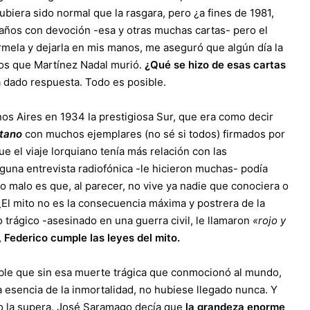
ubiera sido normal que la rasgara, pero ¿a fines de 1981,
 años con devoción -esa y otras muchas cartas- pero el
mela y dejarla en mis manos, me aseguró que algún día la
ños que Martínez Nadal murió.
¿Qué se hizo de esas cartas
a dado respuesta. Todo es posible.
os Aires en 1934 la prestigiosa Sur, que era como decir
tano
con muchos ejemplares (no sé si todos) firmados por
ue el viaje lorquiano tenía más relación con las
lguna entrevista radiofónica -le hicieron muchas- podía
 malo es que, al parecer, no vive ya nadie que conociera o
El mito no es la consecuencia máxima y postrera de la
trágico -asesinado en una guerra civil, le llamaron
«rojo y
,
Federico cumple las leyes del mito.
ible que sin esa muerte trágica que conmocionó al mundo,
a esencia de la inmortalidad, no hubiese llegado nunca. Y
ro la supera. José Saramago decía que
la grandeza enorme