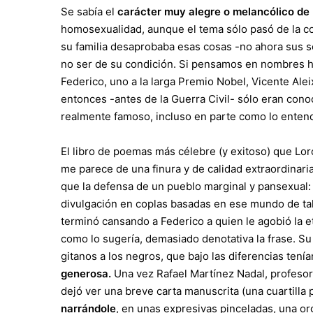
Se sabía el
carácter muy alegre o melancólico de
homosexualidad, aunque el tema sólo pasó de la co
su familia desaprobaba esas cosas -no ahora sus so
no ser de su condición. Si pensamos en nombres 
Federico, uno a la larga Premio Nobel, Vicente Ale
entonces -antes de la Guerra Civil- sólo eran conoc
realmente famoso, incluso en parte como lo ente
El libro de poemas más célebre (y exitoso) que Lor
me parece de una finura y de calidad extraordinarias
que la defensa de un pueblo marginal y pansexual: l
divulgación en coplas basadas en ese mundo de ta
terminó cansando a Federico a quien le agobió la e
como lo sugería, demasiado denotativa la frase. S
gitanos a los negros, que bajo las diferencias te
generosa.
Una vez Rafael Martínez Nadal, profesor
dejó ver una breve carta manuscrita (una cuartilla
narrándole
, en unas expresivas pinceladas, una org