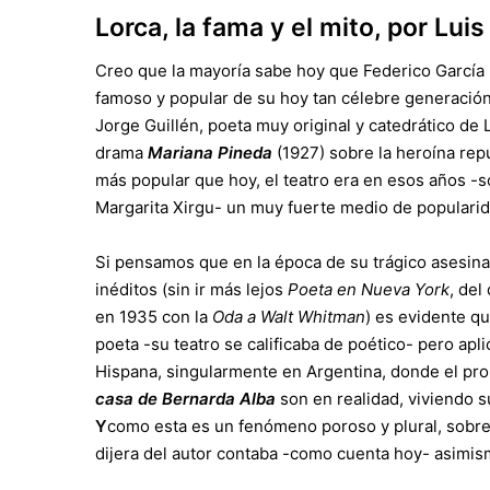
Lorca, la fama y el mito, por Lui
Creo que la mayoría sabe hoy que Federico García 
famoso y popular de su hoy tan célebre generación.
Jorge Guillén, poeta muy original y catedrático de L
drama
Mariana Pineda
(1927) sobre la heroína rep
más popular que hoy, el teatro era en esos años -s
Margarita Xirgu- un muy fuerte medio de popularid
Si pensamos que en la época de su trágico asesina
inéditos (sin ir más lejos
Poeta en Nueva York
, del
en 1935 con la
Oda a Walt Whitman
) es evidente q
poeta -su teatro se calificaba de poético- pero apl
Hispana, singularmente en Argentina, donde el pro
casa de Bernarda Alba
son en realidad, viviendo s
Y
como esta es un fenómeno poroso y plural, sobre 
dijera del autor contaba -como cuenta hoy- asimis