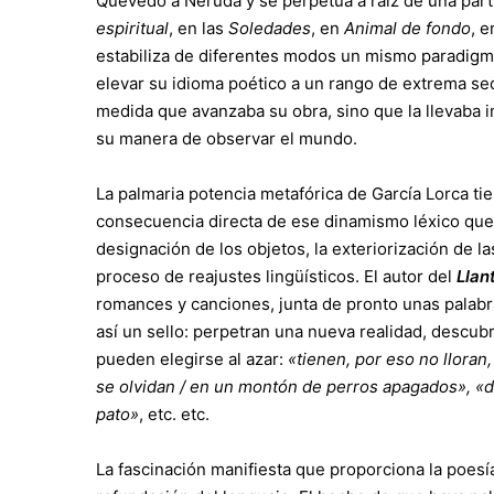
Quevedo a Neruda y se perpetúa a raíz de una parti
espiritual
, en las
Soledades
, en
Animal de fondo
, 
estabiliza de diferentes modos un mismo paradigma
elevar su idioma poético a un rango de extrema sed
medida que avanzaba su obra, sino que la llevaba 
su manera de observar el mundo.
La palmaria potencia metafórica de García Lorca ti
consecuencia directa de ese dinamismo léxico que 
designación de los objetos, la exteriorización de l
proceso de reajustes lingüísticos. El autor del
Llan
romances y canciones, junta de pronto unas palab
así un sello: perpetran una nueva realidad, desc
pueden elegirse al azar:
«tienen, por eso no lloran
se olvidan / en un montón de perros apagados», «de
pato»
, etc. etc.
La fascinación manifiesta que proporciona la poesí