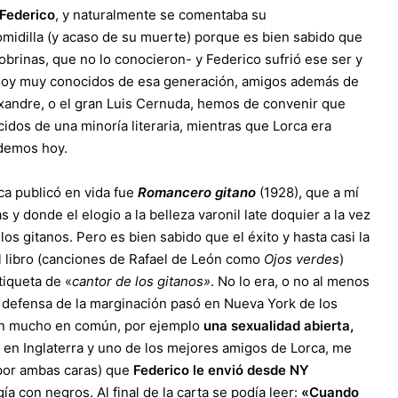
 Federico
, y naturalmente se comentaba su
midilla (y acaso de su muerte) porque es bien sabido que
brinas, que no lo conocieron- y Federico sufrió ese ser y
hoy muy conocidos de esa generación, amigos además de
ixandre, o el gran Luis Cernuda, hemos de convenir que
idos de una minoría literaria, mientras que Lorca era
ndemos hoy.
ca publicó en vida fue
Romancero gitano
(1928), que a mí
 y donde el elogio a la belleza varonil late doquier a la vez
os gitanos. Pero es bien sabido que el éxito y hasta casi la
l libro (canciones de Rafael de León como
Ojos verdes
)
tiqueta de «
cantor de los gitanos»
. No lo era, o no al menos
u defensa de la marginación pasó en Nueva York de los
nían mucho en común, por ejemplo
una sexualidad abierta,
 en Inglaterra y uno de los mejores amigos de Lorca, me
 por ambas caras) que
Federico le envió desde NY
ía con negros. Al final de la carta se podía leer:
«Cuando