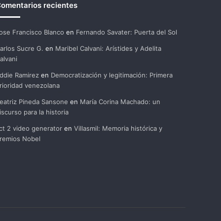
omentarios recientes
ose Francisco Blanco
en
Fernando Savater: Puerta del Sol
arlos Sucre G.
en
Maribel Calvani: Arístides y Adelita
alvani
ddie Ramirez
en
Democratización y legitimación: Primera
rioridad venezolana
eatriz Pineda Sansone
en
María Corina Machado: un
iscurso para la historia
ct 2 video generator
en
Villasmil: Memoria histórica y
remios Nobel