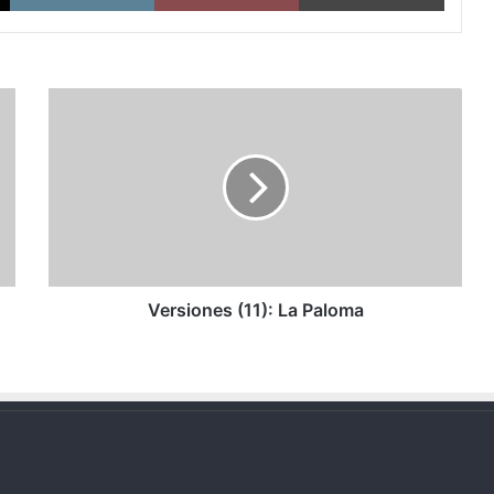
Versiones
(11):
La
Paloma
Versiones (11): La Paloma