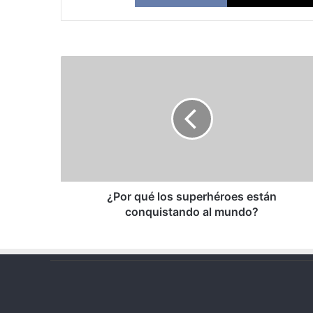
¿Por
qué
los
superhéroes
están
conquistando
al
mundo?
¿Por qué los superhéroes están
conquistando al mundo?