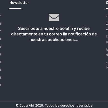
Newsletter
C
J
7
C
8
Suscríbete a nuestro boletín y recibe
C
7
directamente en tu correo lla notificación de
E
nuestras publicaciones...
1
p
8
B
8
d
9
a
P
4
5
8
© Copyright 2026, Todos los derechos reservados