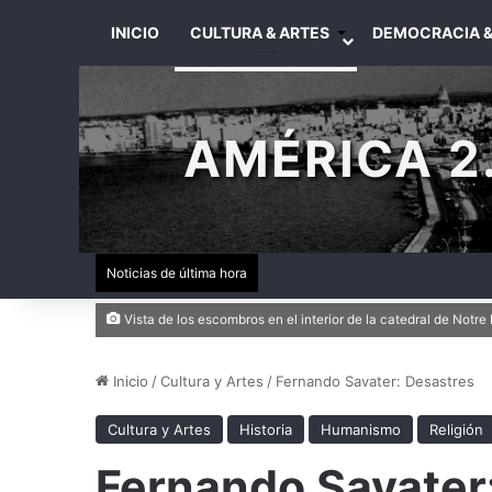
INICIO
CULTURA & ARTES
DEMOCRACIA &
AMÉRICA 2.
Noticias de última hora
Vista de los escombros en el interior de la catedral de No
Inicio
/
Cultura y Artes
/
Fernando Savater: Desastres
Cultura y Artes
Historia
Humanismo
Religión
Fernando Savater