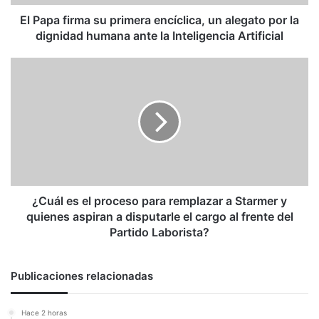
por
la
El Papa firma su primera encíclica, un alegato por la
dignidad
dignidad humana ante la Inteligencia Artificial
humana
ante
¿Cuál
la
es
Inteligencia
el
Artificial
proceso
para
remplazar
a
Starmer
y
quienes
¿Cuál es el proceso para remplazar a Starmer y
aspiran
quienes aspiran a disputarle el cargo al frente del
a
Partido Laborista?
disputarle
el
cargo
Publicaciones relacionadas
al
frente
Hace 2 horas
del