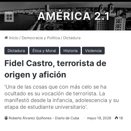
AMÉRICA 2.1
Menú
Inicio
/
Democracia y Política
/
Dictadura
Dictadura
Ética y Moral
Historia
Violencia
Fidel Castro, terrorista de
origen y afición
'Una de las cosas que con más celo se ha
ocultado es su vocación de terrorista. La
manifestó desde la infancia, adolescencia y su
etapa de estudiante universitario'.
Roberto Álvarez Quiñones - Diario de Cuba
mayo 19, 2026
18