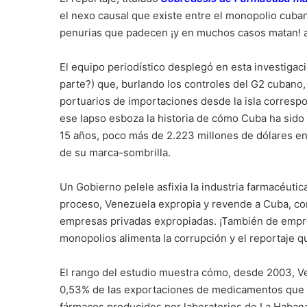
el nexo causal que existe entre el monopolio cuba
penurias que padecen ¡y en muchos casos matan! a
El equipo periodístico desplegó en esta investigac
parte?) que, burlando los controles del G2 cubano,
portuarios de importaciones desde la isla corresp
ese lapso esboza la historia de cómo Cuba ha sido 
15 años, poco más de 2.223 millones de dólares en
de su marca-sombrilla.
Un Gobierno pelele asfixia la industria farmacéutica
proceso, Venezuela expropia y revende a Cuba, con 
empresas privadas expropiadas. ¡También de empres
monopolios alimenta la corrupción y el reportaje q
El rango del estudio muestra cómo, desde 2003, V
0,53% de las exportaciones de medicamentos que sal
fármacos producidos por laboratorios de La Habana 