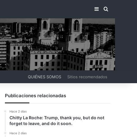
BARRA LATERA
BUSCAR PO
QUIÉNES SOMOS
Sitios recomendados
Publicaciones relacionadas
Hace 2 días
Chitty La Roche: Trump, thank you, but do not
forget to leave, and do it soon.
Hace 2 días