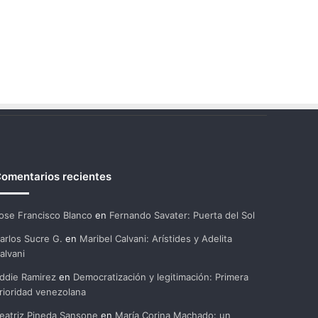
omentarios recientes
ose Francisco Blanco
en
Fernando Savater: Puerta del Sol
arlos Sucre G.
en
Maribel Calvani: Arístides y Adelita
alvani
ddie Ramirez
en
Democratización y legitimación: Primera
rioridad venezolana
eatriz Pineda Sansone
en
María Corina Machado: un