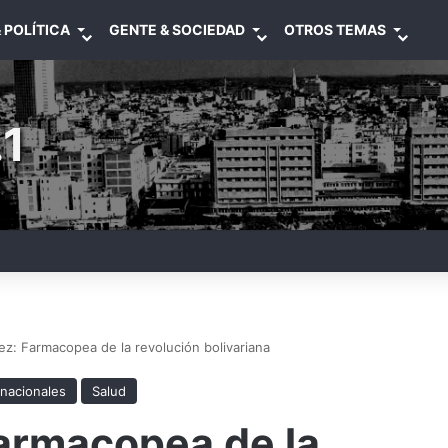
 POLÍTICA
GENTE & SOCIEDAD
OTROS TEMAS
1
ez: Farmacopea de la revolución bolivariana
rnacionales
Salud
Farmacopea de la