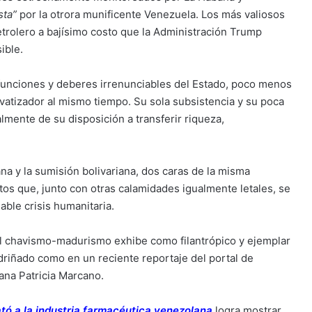
sta”
por la otrora munificente Venezuela. Los más valiosos
petrolero a bajísimo costo que la Administración Trump
ible.
funciones y deberes irrenunciables del Estado, poco menos
vatizador al mismo tiempo. Su sola subsistencia y su poca
lmente de su disposición a transferir riqueza,
ana y la sumisión bolivariana, dos caras de la misma
os que, junto con otras calamidades igualmente letales, se
ble crisis humanitaria.
el chavismo-madurismo exhibe como filantrópico y ejemplar
driñado como en un reciente reportaje del portal de
ana Patricia Marcano.
ó a la industria farmacéutica venezolana
logra mostrar