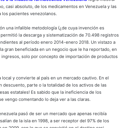
no, casi absoluto, de los medicamentos en Venezuela y las
 los pacientes venezolanos.
ión una infalible metodología (¿de cuya invención es
 permitió la descarga y sistematización de 70.498 registros
ondientes al período enero 2014-enero 2018. Un vistazo a
la gran beneficiada en un negocio que le ha reportado, en
 ingresos, solo por concepto de importación de productos
 local y convierte al país en un mercado cautivo. En el
descuento, parte o la totalidad de los activos de las
as estatales! Es sabido que la ineficiencia de los
ue vengo comentando lo deja ver a las claras.
enezuela pasó de ser un mercado que apenas recibía
ían de la isla en 1998, a ser receptor del 97% de los
en 2009, con lo que se convirtió en el destino casi