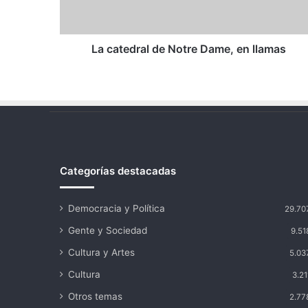
llamas
La catedral de Notre Dame, en llamas
Categorías destacadas
Democracia y Política
29.70
Gente y Sociedad
9.51
Cultura y Artes
5.03
Cultura
3.21
Otros temas
2.77