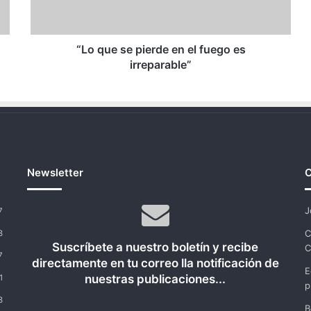
fuego
es
irreparable”
“Lo que se pierde en el fuego es
irreparable”
Newsletter
C
J
7
C
8
Suscríbete a nuestro boletín y recibe
C
7
directamente en tu correo lla notificación de
E
nuestras publicaciones...
1
p
8
B