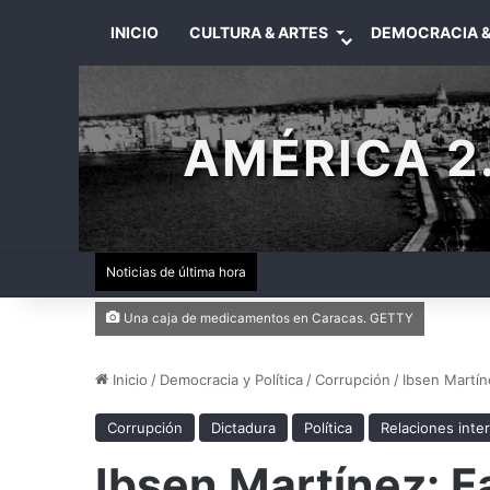
INICIO
CULTURA & ARTES
DEMOCRACIA &
AMÉRICA 2.
Noticias de última hora
Una caja de medicamentos en Caracas. GETTY
Inicio
/
Democracia y Política
/
Corrupción
/
Ibsen Martín
Corrupción
Dictadura
Política
Relaciones inte
Ibsen Martínez: 