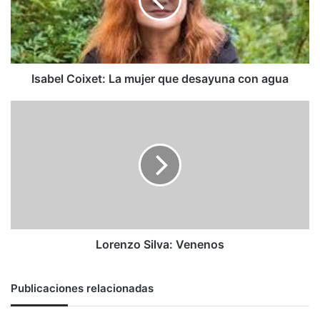
que
desayuna
con
agua
Isabel Coixet: La mujer que desayuna con agua
Lorenzo
Silva:
Venenos
Lorenzo Silva: Venenos
Publicaciones relacionadas