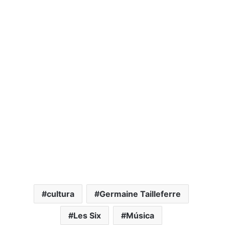
cultura
Germaine Tailleferre
Les Six
Música