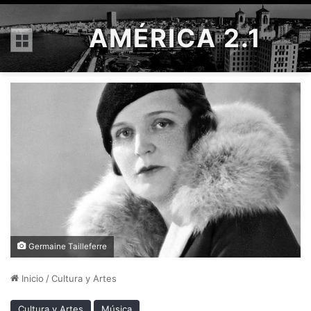
AMÉRICA 2.1
Menú
Germaine Tailleferre
Inicio
/
Cultura y Artes
Cultura y Artes
Música