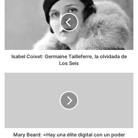
Coixet:
Germaine
Tailleferre,
la
olvidada
de
Los
Seis
Isabel Coixet: Germaine Tailleferre, la olvidada de
Los Seis
Mary
Beard:
«Hay
una
élite
digital
con
un
poder
incontestable
Mary Beard: «Hay una élite digital con un poder