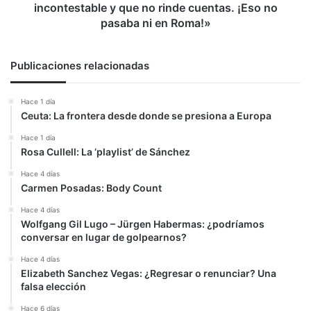
y
incontestable y que no rinde cuentas. ¡Eso no
que
pasaba ni en Roma!»
no
rinde
cuentas.
Publicaciones relacionadas
¡Eso
no
Hace 1 día
pasaba
Ceuta: La frontera desde donde se presiona a Europa
ni
en
Hace 1 día
Roma!»
Rosa Cullell: La ‘playlist’ de Sánchez
Hace 4 días
Carmen Posadas: Body Count
Hace 4 días
Wolfgang Gil Lugo – Jürgen Habermas: ¿podríamos
conversar en lugar de golpearnos?
Hace 4 días
Elizabeth Sanchez Vegas: ¿Regresar o renunciar? Una
falsa elección
Hace 6 días