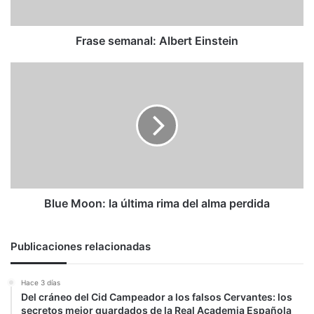
Frase semanal: Albert Einstein
Blue
Moon:
la
última
rima
del
alma
perdida
Blue Moon: la última rima del alma perdida
Publicaciones relacionadas
Hace 3 días
Del cráneo del Cid Campeador a los falsos Cervantes: los
secretos mejor guardados de la Real Academia Española