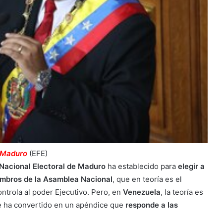
s Maduro
(EFE)
Nacional Electoral de Maduro
ha establecido para
elegir a
embros de la Asamblea Nacional
, que en teoría es el
ontrola al poder Ejecutivo. Pero, en
Venezuela
, la teoría es
 se ha convertido en un apéndice que
responde a las