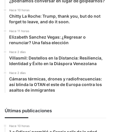
¿podríamos conversar en lugar de golpearnos?
Hace 10 horas
Chitty La Roche: Trump, thank you, but do not
forget to leave, and do it soon.
Hace 11 horas
Elizabeth Sanchez Vegas: ¿Regresar o
renunciar? Una falsa elección
Hace 2 días
Villasmil: Destellos en la Distancia: Resiliencia,
Identidad y Éxito en la Diáspora Venezolana
Hace 2 días
Cámaras térmicas, drones y radiofrecuencias:
así blinda la OTAN el este de Europa contra los
asaltos de inmigrantes
Últimas publicaciones
Hace 10 horas
‘La Odisea’ permitió a Grecia salir de la edad