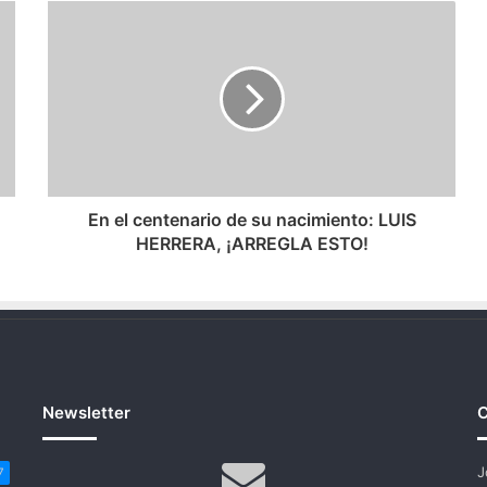
En
el
centenario
de
su
nacimiento:
LUIS
HERRERA,
¡ARREGLA
ESTO!
En el centenario de su nacimiento: LUIS
HERRERA, ¡ARREGLA ESTO!
Newsletter
C
J
7