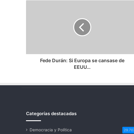
Fede
Durán:
Si
Europa
se
cansase
de
EEUU…
Fede Durán: Si Europa se cansase de
EEUU…
Categorías destacadas
Democracia y Política
29.70