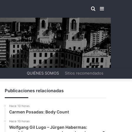
BUSCAR
BARRA
POR
LATERAL
QUIÉNES SOMOS
Sitios recomendados
Publicaciones relacionadas
Hace 10 horas
Carmen Posadas: Body Count
Hace 10 horas
Wolfgang Gil Lugo – Jürgen Habermas: