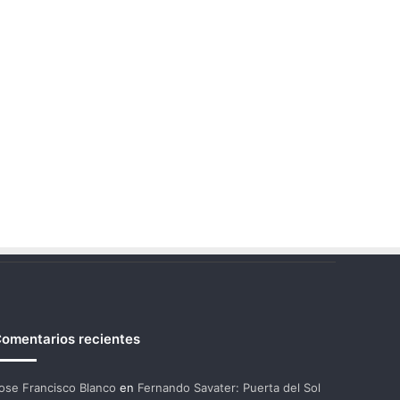
omentarios recientes
ose Francisco Blanco
en
Fernando Savater: Puerta del Sol