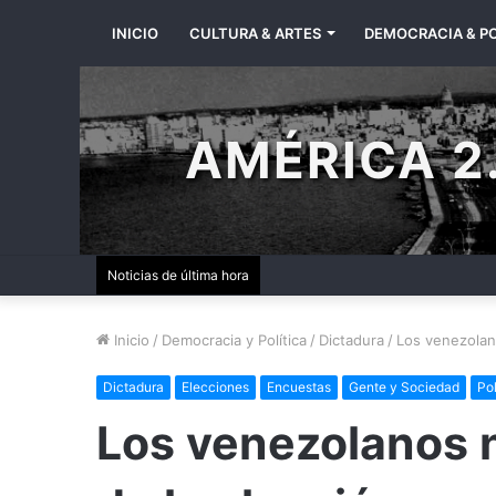
INICIO
CULTURA & ARTES
DEMOCRACIA & PO
AMÉRICA 2.
Noticias de última hora
Inicio
/
Democracia y Política
/
Dictadura
/
Los venezolano
Dictadura
Elecciones
Encuestas
Gente y Sociedad
Pol
Los venezolanos n