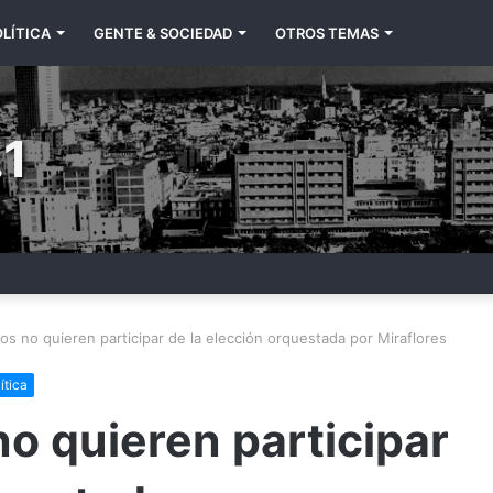
LÍTICA
GENTE & SOCIEDAD
OTROS TEMAS
1
s no quieren participar de la elección orquestada por Miraflores
ítica
o quieren participar