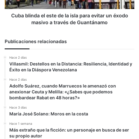
para
evitar
un
Cuba blinda el este de la isla para evitar un éxodo
éxodo
masivo a través de Guantánamo
masivo
a
través
Publicaciones relacionadas
de
Guantánamo
Hace 2 días
Villasmil: Destellos en la Distancia: Resiliencia, Identidad y
Éxito en la Diáspora Venezolana
Hace 2 días
Adolfo Suárez, cuando Marruecos le amenazó con
anexionar Ceuta y Melilla: «¿Sabes que podemos
bombardear Rabat en 48 horas?»
Hace 3 días
María José Solano: Moros en la costa
Hace 1 semana
Más extraño que la ficción: un personaje en busca de ser
su propio autor