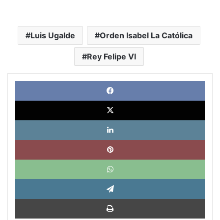
Luis Ugalde
Orden Isabel La Católica
Rey Felipe VI
Face
X
Link
Pinte
What
Tele
Impri