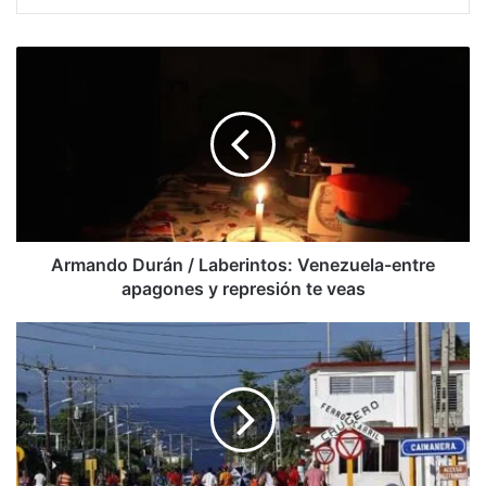
Armando
Durán
/
Laberintos:
Venezuela-
entre
apagones
y
represión
te
Armando Durán / Laberintos: Venezuela-entre
veas
apagones y represión te veas
Cuba
blinda
el
este
de
la
isla