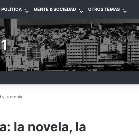
 POLÍTICA
GENTE & SOCIEDAD
OTROS TEMAS
1
d y la utopía
: la novela, la