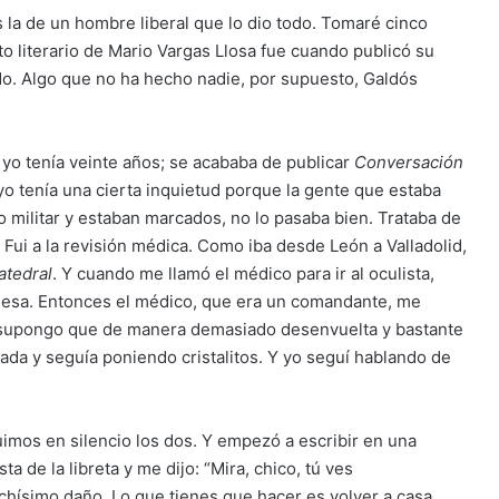
 es la de un hombre liberal que lo dio todo. Tomaré cinco
cto literario de Mario Vargas Llosa fue cuando publicó su
odo. Algo que no ha hecho nadie, por supuesto, Galdós
 yo tenía veinte años; se acababa de publicar
Conversación
Y yo tenía una cierta inquietud porque la gente que estaba
io militar y estaban marcados, no lo pasaba bien. Trataba de
 Fui a la revisión médica. Como iba desde León a Valladolid,
atedral
. Y cuando me llamó el médico para ir al oculista,
 mesa. Entonces el médico, que era un comandante, me
s, supongo que de manera demasiado desenvuelta y bastante
nada y seguía poniendo cristalitos. Y yo seguí hablando de
imos en silencio los dos. Y empezó a escribir en una
a de la libreta y me dijo: “Mira, chico, tú ves
uchísimo daño. Lo que tienes que hacer es volver a casa,