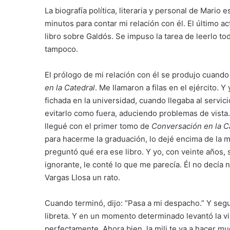
La biografía política, literaria y personal de Mario
minutos para contar mi relación con él. El último a
libro sobre Galdós. Se impuso la tarea de leerlo t
tampoco.
El prólogo de mi relación con él se produjo cuando
en la Catedral
. Me llamaron a filas en el ejército. 
fichada en la universidad, cuando llegaba al servic
evitarlo como fuera, aduciendo problemas de vista.
llegué con el primer tomo de
Conversación en la C
para hacerme la graduación, lo dejé encima de la
preguntó qué era ese libro. Y yo, con veinte año
ignorante, le conté lo que me parecía. Él no decía 
Vargas Llosa un rato.
Cuando terminó, dijo: “Pasa a mi despacho.” Y segu
libreta. Y en un momento determinado levantó la vist
perfectamente. Ahora bien, la mili te va a hacer m