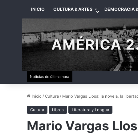
INICIO
CULTURA & ARTES
DEMOCRACIA &
AMÉRICA 2.
Noticias de última hora
Inicio
/
Cultura
/
Mario Vargas Llosa: la novela, la liberta
Cultura
Libros
Literatura y Lengua
Mario Vargas Llosa