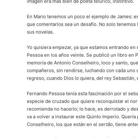
imagen era más bien de poeta telúrico, instintivo.
En Mario tenemos un poco el ejemplo de James: est
que comentarlos sea un desafío. No solo tenemos l
sus novelas.
Yo quisiera empezar, ya que estamos entrando en 
Pessoa en los años veinte. Se publicó un libro en Po
memoria de Antonio Conselheiro, loco y santo, que
compañeros, sin rendirse, luchando con cada uno de 
regreso, cuando Dios lo quiera, del rey Sebastián
Fernando Pessoa tenía esta fascinación por el sebas
especie de cruzado que quiere reconquistar el norte
recomienda no hacerlo; lo hace, es derrotado y de
va a volver a instaurar este Quinto Imperio. Quería
Conselheiro, los que están en el
sertão
, tiene ant