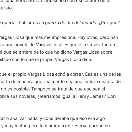
co sudamericano. No fantaseaba con ese asunto de lo
terato.
e querías hablar es
La guerra del fin del mundo
. ¿Por qué?
Vargas Llosa que más me impresiona. Hay otras, pero han
tar una novela de Vargas Llosa es que él a su vez fue un
el que se entera de lo que ha dicho Vargas Llosa sobre
ilado con lo que el propio Vargas Llosa dice.
que el propio Vargas Llosa echó a correr. Esa es una de las
cerlo de manera que realmente sea una lectura distinta de
e no es posible. Tampoco se trata de que ese sea el
sobre sus novelas, ¿leeríamos igual a Henry James? Con
ar o analizar nada, y consideraba que eso era algo
 y muy lector, pero lo mantenía en reserva porque su