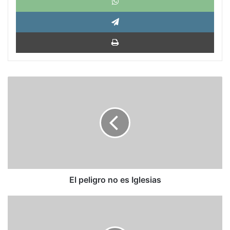
Tele
Impri
El
peligro
no
es
Iglesias
El peligro no es Iglesias
'Se
acabaron
los