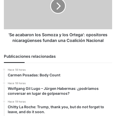
Somoza
y
los
Ortega':
opositores
nicaragüenses
fundan
'Se acabaron los Somoza y los Ortega': opositores
una
nicaragüenses fundan una Coalición Nacional
Coalición
Nacional
Publicaciones relacionadas
Hace 18 horas
Carmen Posadas: Body Count
Hace 18 horas
Wolfgang Gil Lugo – Jürgen Habermas: ¿podríamos
conversar en lugar de golpearnos?
Hace 19 horas
Chitty La Roche: Trump, thank you, but do not forget to
leave, and do it soon.