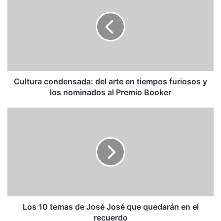
del
arte
en
tiempos
furiosos
y
los
nominados
Cultura condensada: del arte en tiempos furiosos y
al
los nominados al Premio Booker
Premio
Booker
Los
10
temas
de
José
José
que
quedarán
en
el
Los 10 temas de José José que quedarán en el
recuerdo
recuerdo