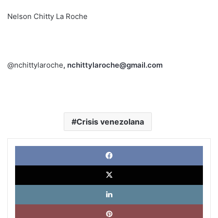
Nelson Chitty La Roche
@nchittylaroche
,
nchittylaroche@gmail.com
Crisis venezolana
Face
X
Link
Pinte