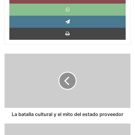
What
Tele
Impri
La
batalla
cultural
y
el
mito
del
estado
proveedor
La batalla cultural y el mito del estado proveedor
Las
Garzas