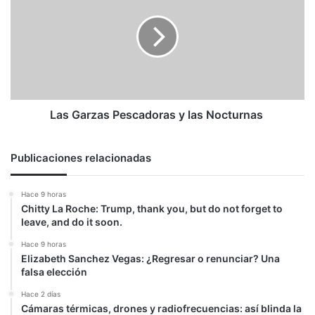
Pescadoras
y
las
Nocturnas
Las Garzas Pescadoras y las Nocturnas
Publicaciones relacionadas
Hace 9 horas
Chitty La Roche: Trump, thank you, but do not forget to
leave, and do it soon.
Hace 9 horas
Elizabeth Sanchez Vegas: ¿Regresar o renunciar? Una
falsa elección
Hace 2 días
Cámaras térmicas, drones y radiofrecuencias: así blinda la