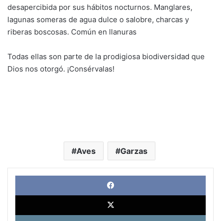
desapercibida por sus hábitos nocturnos. Manglares,
lagunas someras de agua dulce o salobre, charcas y
riberas boscosas. Común en llanuras
Todas ellas son parte de la prodigiosa biodiversidad que
Dios nos otorgó. ¡Consérvalas!
Aves
Garzas
Face
X
Link