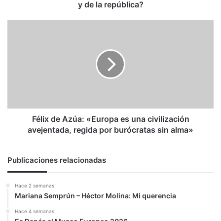
república?
y de la república?
Félix
de
Azúa:
«Europa
es
una
civilización
avejentada,
regida
por
Félix de Azúa: «Europa es una civilización
burócratas
avejentada, regida por burócratas sin alma»
sin
alma»
Publicaciones relacionadas
Hace 2 semanas
Mariana Semprún – Héctor Molina: Mi querencia
Hace 4 semanas