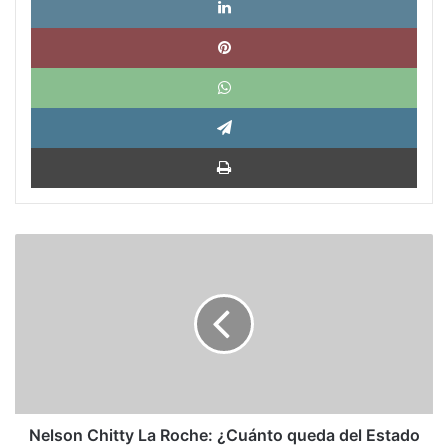
Pinte
What
Tele
Impri
Nelson
Chitty
La
Roche: ¿Cuánto
queda
del
Estado
y
de
la
Nelson Chitty La Roche: ¿Cuánto queda del Estado