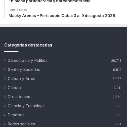
En plena partidocracia y narcodemocracia
Hace 3 horas
Macky Arenas – Periscopio Cuba: 3 al 9 de agosto 2026
Categorías destacadas
Democracia y Política
29.713
Gente y Sociedad
9.519
Cultura y Artes
5.037
Cultura
3.211
Otros temas
2.778
Ciencia y Tecnología
808
Deportes
599
Redes sociales
264