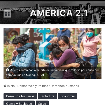
AMÉRICA 2.1
Menú
Mujeres lloran por la muerte de un familiar, que falleció por causa del
coronavirus en Managua. / AFP
Inicio
/
Democracia y Política
/
Derechos humanos
Derechos humanos
Dictadura
Economía
Gente y Sociedad
Salud