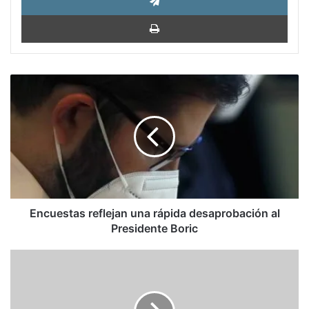
Impri
Encuestas
reflejan
una
rápida
desaprobación
al
Presidente
Boric
Encuestas reflejan una rápida desaprobación al
Presidente Boric
¿Maldad
o
estupidez
del