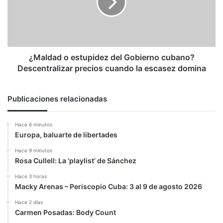
Gobierno
cubano?
Descentralizar
precios
cuando
la
¿Maldad o estupidez del Gobierno cubano?
escasez
Descentralizar precios cuando la escasez domina
domina
Publicaciones relacionadas
Hace 6 minutos
Europa, baluarte de libertades
Hace 9 minutos
Rosa Cullell: La ‘playlist’ de Sánchez
Hace 3 horas
Macky Arenas – Periscopio Cuba: 3 al 9 de agosto 2026
Hace 2 días
Carmen Posadas: Body Count