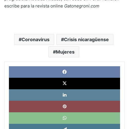
escribe para la revista online
Gatonegroni.com
Coronavirus
Crisis nicaragüense
Mujeres
Face
X
Link
Pinte
What
Tele