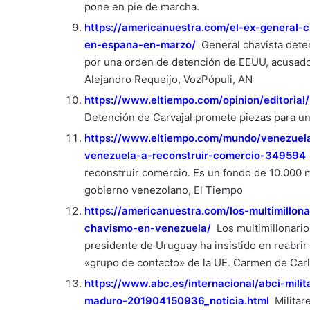
pone en pie de marcha.
https://americanuestra.com/el-ex-general-c
en-espana-en-marzo/
General chavista deten
por una orden de detención de EEUU, acusado
Alejandro Requeijo, VozPópuli, AN
https://www.eltiempo.com/opinion/editorial
Detención de Carvajal promete piezas para un
https://www.eltiempo.com/mundo/venezuela
venezuela-a-reconstruir-comercio-349594
reconstruir comercio. Es un fondo de 10.000 
gobierno venezolano, El Tiempo
https://americanuestra.com/los-multimillon
chavismo-en-venezuela/
Los multimillonario
presidente de Uruguay ha insistido en reabri
«grupo de contacto» de la UE. Carmen de Carl
https://www.abc.es/internacional/abci-mil
maduro-201904150936_noticia.html
Militar