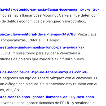
havista-detenido-se-hacia-llamar-jose-mourino-y-entro-
ido se hacía llamar ‘José Mouriño’, Carvajal, fue detenido
 de delitos económicos de blanqueo y narcotráfico,
/pieza-clave-editorial-de-el-tiempo-349788
Pieza clave.
 rompecabezas, Editorial El Tiempo
/estados-unidos-impulsa-fondo-para-ayudar-a-
EEUU. impulsa fondo para ayudar a Venezuela a
millones de dólares que ayudaría a un futuro nuevo
arios-negocios-del-hijo-de-tabare-vazquez-con-el-
s negocios del hijo de Tabaré Vázquez con el chavismo. El
r un diálogo con Maduro. En Montevideo hay reunión con el
os, Abc, AN
itares-venezolanos-ignoran-llamadas-eeuu-y-sostienen-
es venezolanos ignoran llamadas de EE.UU. y sostienen a