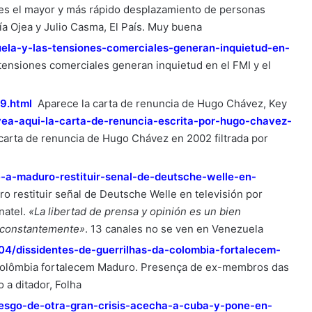
 es el mayor y más rápido desplazamiento de personas
ría Ojea y Julio Casma, El País. Muy buena
uela-y-las-tensiones-comerciales-generan-inquietud-en-
tensiones comerciales generan inquietud en el FMI y el
9.html
Aparece la carta de renuncia de Hugo Chávez, Key
vea-aqui-la-carta-de-renuncia-escrita-por-hugo-chavez-
 carta de renuncia de Hugo Chávez en 2002 filtrada por
ge-a-maduro-restituir-senal-de-deutsche-welle-en-
 restituir señal de Deutsche Welle en televisión por
natel.
«La libertad de prensa y opinión es un bien
e constantemente»
. 13 canales no se ven en Venezuela
04/dissidentes-de-guerrilhas-da-colombia-fortalecem-
 Colômbia fortalecem Maduro. Presença de ex-membros das
a ditador, Folha
iesgo-de-otra-gran-crisis-acecha-a-cuba-y-pone-en-