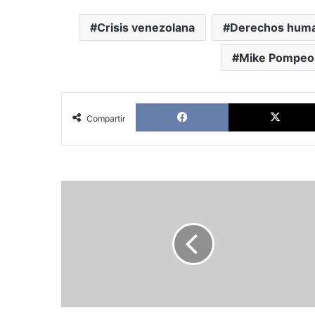
Crisis venezolana
Derechos hum
Mike Pompeo
Facebook
Compartir
Julio
César
Moreno
León:
Parece
inevitable