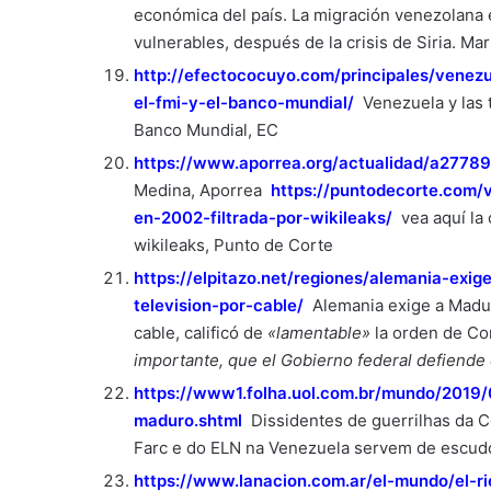
económica del país. La migración venezolana
vulnerables, después de la crisis de Siria. Ma
http://efectococuyo.com/principales/venez
el-fmi-y-el-banco-mundial/
Venezuela y las 
Banco Mundial, EC
https://www.aporrea.org/actualidad/a27789
Medina, Aporrea
https://puntodecorte.com/
en-2002-filtrada-por-wikileaks/
vea aquí la
wikileaks, Punto de Corte
https://elpitazo.net/regiones/alemania-exi
television-por-cable/
Alemania exige a Maduro
cable, calificó de
«lamentable»
la orden de Co
importante, que el Gobierno federal defiend
https://www1.folha.uol.com.br/mundo/2019/
maduro.shtml
Dissidentes de guerrilhas da
Farc e do ELN na Venezuela servem de escudo 
https://www.lanacion.com.ar/el-mundo/el-r