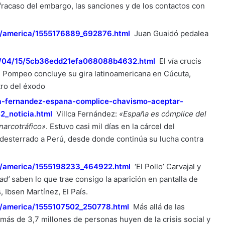
fracaso del embargo, las sanciones y de los contactos con
13/america/1555176889_692876.html
Juan Guaidó pedalea
19/04/15/5cb36edd21efa068088b4632.html
El vía crucis
. Pompeo concluye su gira latinoamericana en Cúcuta,
tro del éxodo
lca-fernandez-espana-complice-chavismo-aceptar-
2_noticia.html
Villca Fernández:
«España es cómplice del
narcotráfico»
. Estuvo casi mil días en la cárcel del
e desterrado a Perú, desde donde continúa su lucha contra
14/america/1555198233_464922.html
‘El Pollo’ Carvajal y
ad’
saben lo que trae consigo la aparición en pantalla de
 Ibsen Martínez, El País.
13/america/1555107502_250778.html
Más allá de las
 más de 3,7 millones de personas huyen de la crisis social y