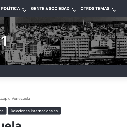
 POLÍTICA
GENTE & SOCIEDAD
OTROS TEMAS
1
scopio Venezuela
ica
Relaciones internacionales
uela