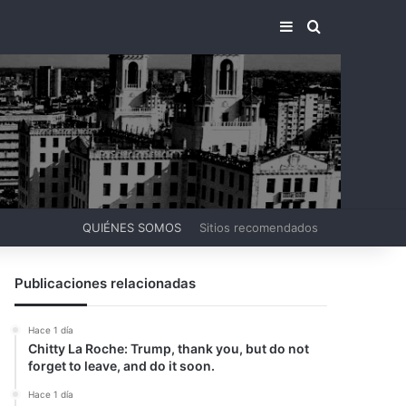
BARRA LATERA
BUSCAR PO
QUIÉNES SOMOS
Sitios recomendados
Publicaciones relacionadas
Hace 1 día
Chitty La Roche: Trump, thank you, but do not
forget to leave, and do it soon.
Hace 1 día