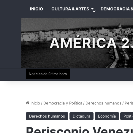
INICIO
CULTURA & ARTES
DEMOCRACIA &
AMÉRICA 2.
Noticias de última hora
Inicio
/
Democracia y Política
/
Derechos humanos
/
Peri
Derechos humanos
Dictadura
Economía
Polít
Periscopio Venez