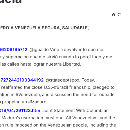
171
IERO A
VENEZUELA SEGURA, SALUDABLE,
5746206195712
@jguaido Vine a devolver lo que me
ha y superación que me sirvió cuando lo perdí todo y me
as calles hasta lograr nuestra Libertad.
1117272442190344192
@statedeptspox, Today,
affirmed the close U.S.-#Brazil friendship, pledged to
ation in #Venezuela, and discussed the need for outside
top propping up #Maduro
2019/04/291123.htm
Joint Statement With Colombian
 Maduro’s usurpation must end. All Venezuelans and the
rian rule imposed on the Venezuelan people, including the