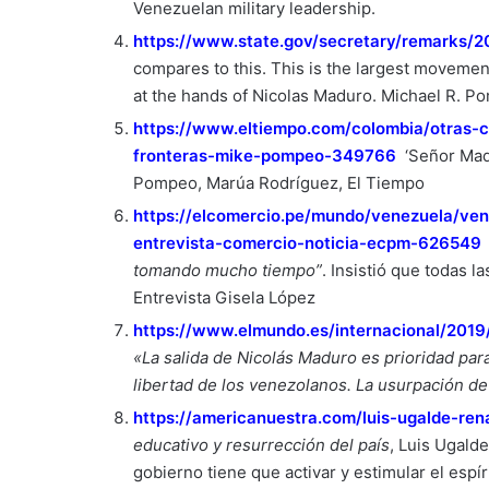
Venezuelan military leadership.
https://www.state.gov/secretary/remarks/
compares to this. This is the largest movement
at the hands of Nicolas Maduro. Michael R. Po
https://www.eltiempo.com/colombia/otras-
fronteras-mike-pompeo-349766
‘Señor Mad
Pompeo, Marúa Rodríguez, El Tiempo
https://elcomercio.pe/mundo/venezuela/ve
entrevista-comercio-noticia-ecpm-626549
tomando mucho tiempo”
. Insistió que todas l
Entrevista Gisela López
https://www.elmundo.es/internacional/20
«La salida de Nicolás Maduro es prioridad pa
libertad de los venezolanos. La usurpación d
https://americanuestra.com/luis-ugalde-ren
educativo y resurrección del país
, Luis Ugald
gobierno tiene que activar y estimular el espí