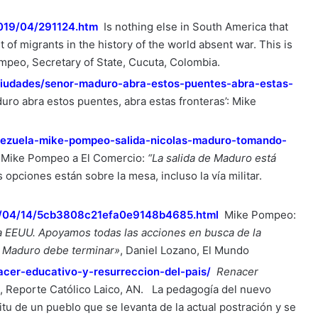
2019/04/291124.htm
Is nothing else in South America that
 of migrants in the history of the world absent war. This is
mpeo, Secretary of State, Cucuta, Colombia.
ciudades/senor-maduro-abra-estos-puentes-abra-estas-
uro abra estos puentes, abra estas fronteras’: Mike
nezuela-mike-pompeo-salida-nicolas-maduro-tomando-
Mike Pompeo a El Comercio:
“La salida de Maduro está
as opciones están sobre la mesa, incluso la vía militar.
19/04/14/5cb3808c21efa0e9148b4685.html
Mike Pompeo:
ra EEUU. Apoyamos todas las acciones en busca de la
e Maduro debe terminar»
, Daniel Lozano, El Mundo
acer-educativo-y-resurreccion-del-pais/
Renacer
e, Reporte Católico Laico, AN. La pedagogía del nuevo
ritu de un pueblo que se levanta de la actual postración y se