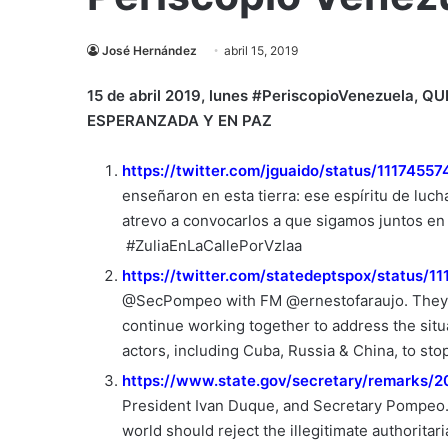
José Hernández
abril 15, 2019
15 de abril 2019,
lunes #PeriscopioVenezuela
, QU
ESPERANZADA Y EN PAZ
https://twitter.com/jguaido/status/111745
enseñaron en esta tierra: ese espíritu de luc
atrevo a convocarlos a que sigamos juntos en l
#ZuliaEnLaCallePorVzlaa
https://twitter.com/statedeptspox/status/
@SecPompeo with FM @ernestofaraujo. They re
continue working together to address the situ
actors, including Cuba, Russia & China, to s
https://www.state.gov/secretary/remarks/
President Ivan Duque, and Secretary Pompeo.
world should reject the illegitimate authorita