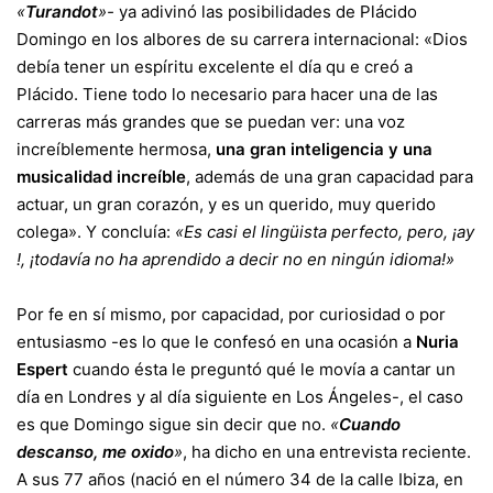
«
Turandot
»-
ya adivinó las posibilidades de Plácido
Domingo en los albores de su carrera internacional: «Dios
debía tener un espíritu excelente el día qu e creó a
Plácido. Tiene todo lo necesario para hacer una de las
carreras más grandes que se puedan ver: una voz
increíblemente hermosa,
una gran inteligencia y una
musicalidad increíble
, además de una gran capacidad para
actuar, un gran corazón, y es un querido, muy querido
colega». Y concluía:
«Es casi el lingüista perfecto, pero, ¡ay
!, ¡todavía no ha aprendido a decir no en ningún idioma!»
Por fe en sí mismo, por capacidad, por curiosidad o por
entusiasmo -es lo que le confesó en una ocasión a
Nuria
Espert
cuando ésta le preguntó qué le movía a cantar un
día en Londres y al día siguiente en Los Ángeles-, el caso
es que Domingo sigue sin decir que no.
«
Cuando
descanso, me oxido
»
, ha dicho en una entrevista reciente.
A sus 77 años (nació en el número 34 de la calle Ibiza, en