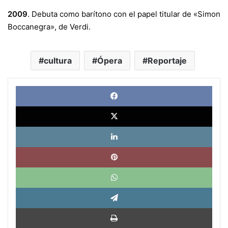
2009
. Debuta como barítono con el papel titular de «Simon
Boccanegra», de Verdi.
cultura
Ópera
Reportaje
Face
X
Link
Pinte
What
Tele
Impri