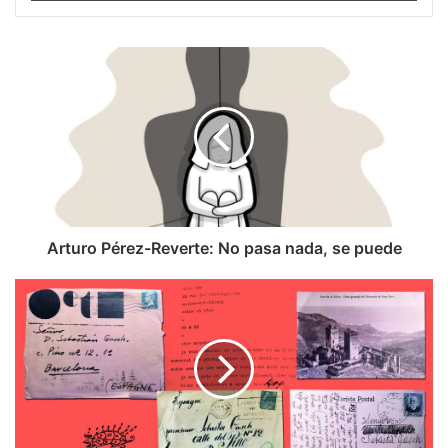
Arturo
Pérez-
Reverte:
No
pasa
nada,
se
puede
Arturo Pérez-Reverte: No pasa nada, se puede
El
archivo
que
desvela
cómo
Dalí
se
hizo