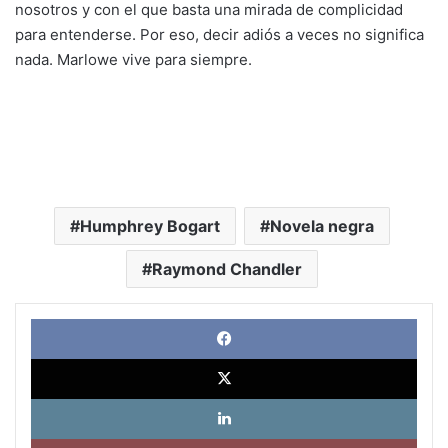
nosotros y con el que basta una mirada de complicidad
para entenderse. Por eso, decir adiós a veces no significa
nada. Marlowe vive para siempre.
Humphrey Bogart
Novela negra
Raymond Chandler
Face
X
Link
Pinte