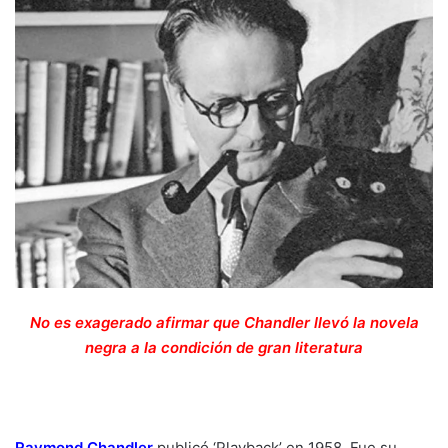
No es exagerado afirmar que Chandler llevó la novela
negra a la condición de gran literatura
Raymond Chandler
publicó ‘Playback’ en 1958. Fue su