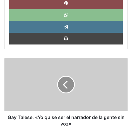
What
Tele
Impri
Gay
Talese:
«Yo
quise
ser
el
narrador
de
la
gente
Gay Talese: «Yo quise ser el narrador de la gente sin
sin
voz»
voz»