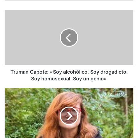
Truman
Capote:
«Soy
alcohólico.
Soy
drogadicto.
Soy
homosexual.
Soy
un
Truman Capote: «Soy alcohólico. Soy drogadicto.
genio»
Soy homosexual. Soy un genio»
Isabel
Coixet:
Ya
en
septiembre
lo
vemos