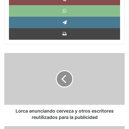
What
Tele
Impri
Lorca
anunciando
cerveza
y
otros
escritores
reutilizados
para
la
publicidad
Lorca anunciando cerveza y otros escritores
reutilizados para la publicidad
Jane