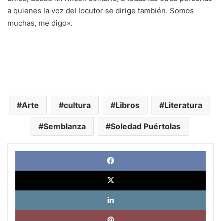
a quienes la voz del locutor se dirige también. Somos
muchas, me digo».
Arte
cultura
Libros
Literatura
Semblanza
Soledad Puértolas
Face
X
Link
Pinte