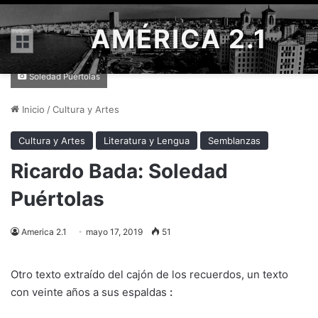
AMÉRICA 2.1
Menú
Soledad Puértolas
Inicio
/
Cultura y Artes
Cultura y Artes
Literatura y Lengua
Semblanzas
Ricardo Bada: Soledad
Puértolas
America 2.1
mayo 17, 2019
51
Otro texto extraído del cajón de los recuerdos, un texto
con veinte años a sus espaldas
: