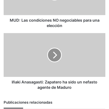
una
elección
MUD: Las condiciones NO negociables para una
elección
Iñaki
Anasagasti:
Zapatero
ha
sido
un
nefasto
agente
de
Maduro
Iñaki Anasagasti: Zapatero ha sido un nefasto
agente de Maduro
Publicaciones relacionadas