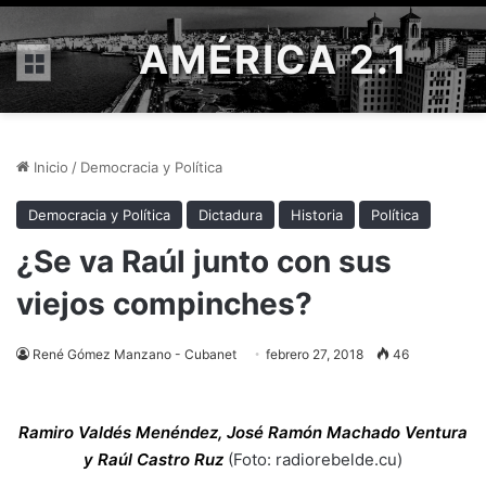
AMÉRICA 2.1
Menú
Inicio
/
Democracia y Política
Democracia y Política
Dictadura
Historia
Política
¿Se va Raúl junto con sus
viejos compinches?
René Gómez Manzano - Cubanet
febrero 27, 2018
46
Ramiro Valdés Menéndez, José Ramón Machado Ventura
y Raúl Castro Ruz
(Foto: radiorebelde.cu)