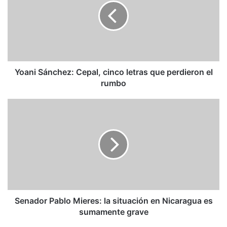
cinco
letras
que
perdieron
el
rumbo
Yoani Sánchez: Cepal, cinco letras que perdieron el
rumbo
Senador
Pablo
Mieres:
la
situación
en
Nicaragua
es
sumamente
grave
Senador Pablo Mieres: la situación en Nicaragua es
sumamente grave