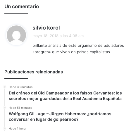
Un comentario
d
silvio korol
i
mayo 18, 2018 a las 4:06 am
c
brillante análisis de este organismo de aduladores
e
«progres» que viven en países capitalistas
:
Publicaciones relacionadas
Hace 33 minutos
Del cráneo del Cid Campeador a los falsos Cervantes: los
secretos mejor guardados de la Real Academia Española
Hace 51 minutos
Wolfgang Gil Lugo – Jürgen Habermas: ¿podríamos
conversar en lugar de golpearnos?
Hace 1 hora