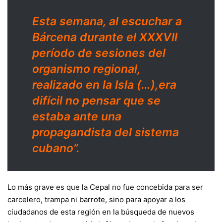
Esta semana, al escuchar a
Bárcena durante el XXXVII
período de sesiones del
organismo regional,
realizado en la Isla (…),era
difícil no pensar que se
estaba ante una
propagandista del sistema
cubano”.
Lo más grave es que la Cepal no fue concebida para ser
carcelero, trampa ni barrote, sino para apoyar a los
ciudadanos de esta región en la búsqueda de nuevos