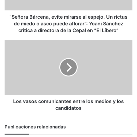
rictus
de
miedo
“Señora Bárcena, evite mirarse al espejo. Un rictus
o
de miedo o asco puede aflorar”: Yoani Sánchez
asco
critica a directora de la Cepal en “El Líbero”
puede
aflorar”:
Los
Yoani
vasos
Sánchez
comunicantes
critica
entre
a
los
directora
medios
de
y
la
los
Cepal
candidatos
en
Los vasos comunicantes entre los medios y los
“El
candidatos
Líbero”
Publicaciones relacionadas