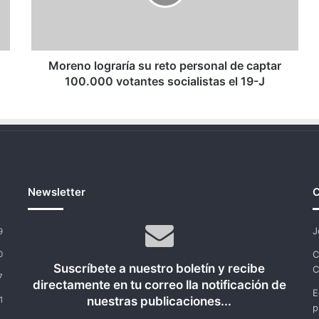
de
captar
100.000
votantes
socialistas
Moreno lograría su reto personal de captar
el
100.000 votantes socialistas el 19-J
19-
J
Newsletter
C
J
9
C
0
Suscríbete a nuestro boletín y recibe
C
7
directamente en tu correo lla notificación de
E
nuestras publicaciones...
1
p