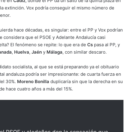
urre en
Cádiz
, donde el PP da un salto de la quinta plaza en
 la extinción. Vox podría conseguir el mismo número de
enor.
quierda hace décadas, es singular: entre el PP y Vox podrían
 se considera que el PSOE y Adelante Andalucía casi
elta? El fenómeno se repite: lo que era de
Cs
pasa al PP, y
anada
,
Huelva
,
Jaén
y
Málaga
, con similar descaro.
didato socialista, al que se está preparando ya el obituario
ital andaluza podría ser impresionante: de cuarta fuerza en
 del 30%.
Moreno Bonilla
duplicaría sin que la derecha en su
de hace cuatro años a más del 15%.