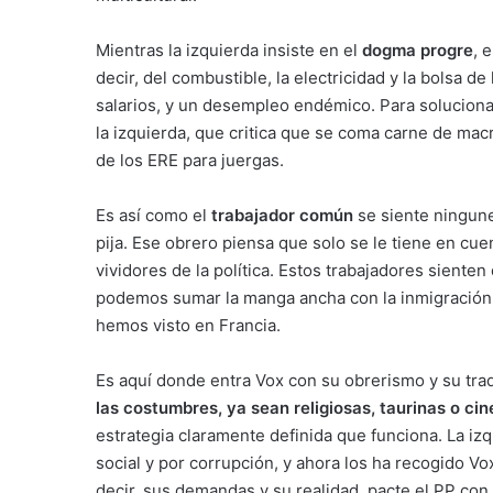
Mientras la izquierda insiste en el
dogma progre
, 
decir, del combustible, la electricidad y la bolsa d
salarios, y un desempleo endémico. Para soluciona
la izquierda, que critica que se coma carne de mac
de los ERE para juergas.
Es así como el
trabajador común
se siente ningune
pija. Ese obrero piensa que solo se le tiene en cu
vividores de la política. Estos trabajadores siente
podemos sumar la manga ancha con la inmigración i
hemos visto en Francia.
Es aquí donde entra Vox con su obrerismo y su tradi
las costumbres, ya sean religiosas, taurinas o ci
estrategia claramente definida que funciona. La iz
social y por corrupción, y ahora los ha recogido Vo
decir, sus demandas y su realidad, pacte el PP con V