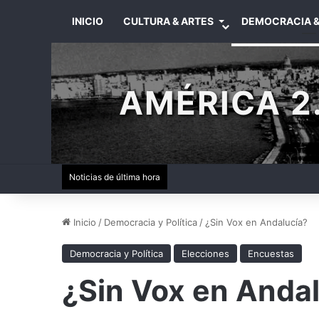
INICIO
CULTURA & ARTES
DEMOCRACIA &
AMÉRICA 2.
Noticias de última hora
Inicio
/
Democracia y Política
/
¿Sin Vox en Andalucía?
Democracia y Política
Elecciones
Encuestas
¿Sin Vox en Anda