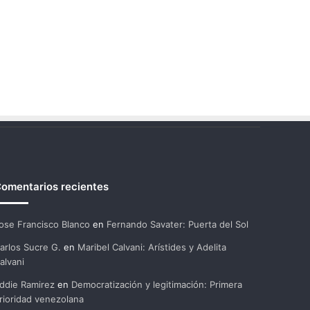
omentarios recientes
ose Francisco Blanco
en
Fernando Savater: Puerta del Sol
arlos Sucre G.
en
Maribel Calvani: Arístides y Adelita
alvani
ddie Ramirez
en
Democratización y legitimación: Primera
rioridad venezolana