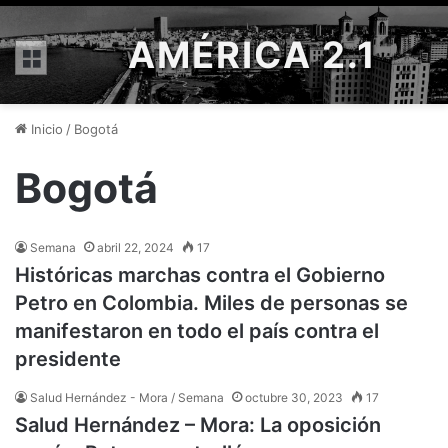
AMÉRICA 2.1
Menú
Inicio
/
Bogotá
Bogotá
Semana
abril 22, 2024
17
Históricas marchas contra el Gobierno
Petro en Colombia. Miles de personas se
manifestaron en todo el país contra el
presidente
Salud Hernández - Mora / Semana
octubre 30, 2023
17
Salud Hernández – Mora: La oposición