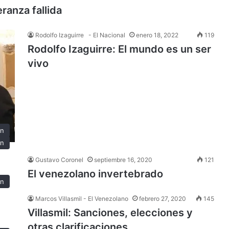
ranza fallida
Rodolfo Izaguirre - El Nacional
enero 18, 2022
119
Rodolfo Izaguirre: El mundo es un ser
vivo
ón
ón
Gustavo Coronel
septiembre 16, 2020
121
El venezolano invertebrado
ón
Marcos Villasmil - El Venezolano
febrero 27, 2020
145
Villasmil: Sanciones, elecciones y
otras clarificaciones