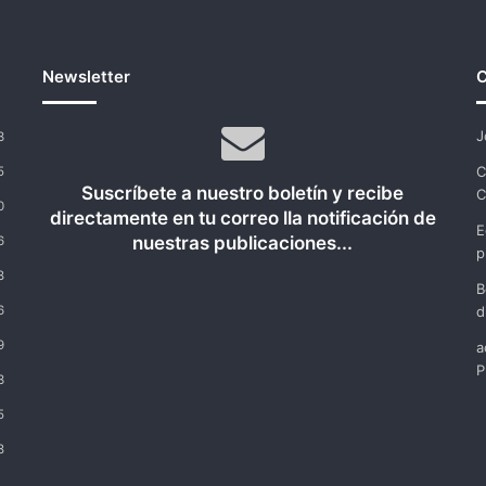
Newsletter
C
J
3
C
5
Suscríbete a nuestro boletín y recibe
C
0
directamente en tu correo lla notificación de
E
nuestras publicaciones...
6
p
8
B
6
d
9
a
P
3
5
8