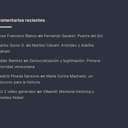
omentarios recientes
ose Francisco Blanco
en
Fernando Savater: Puerta del Sol
arlos Sucre G.
en
Maribel Calvani: Arístides y Adelita
alvani
ddie Ramirez
en
Democratización y legitimación: Primera
rioridad venezolana
eatriz Pineda Sansone
en
María Corina Machado: un
iscurso para la historia
ct 2 video generator
en
Villasmil: Memoria histórica y
remios Nobel