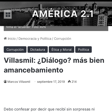
AMÉRICA 2.1
Menú
Jorge Rodríguez saluda a Claudio Fermín mientras Felipe Mujica
firma el “acuerdo”. Foto: AVN
Inicio
/
Democracia y Política
/
Corrupción
Corrupción
Dictadura
Ética y Moral
Política
Villasmil: ¿Diálogo? más bien
amancebamiento
Marcos Villasmil
septiembre 17, 2019
214
Debo confesar por decir que recibí sin sorpresas ni