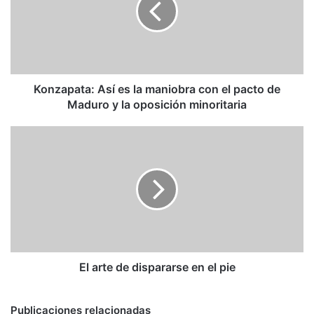
maniobra
con
el
pacto
de
Maduro
Konzapata: Así es la maniobra con el pacto de
y
Maduro y la oposición minoritaria
la
oposición
El
minoritaria
arte
de
dispararse
en
el
pie
El arte de dispararse en el pie
Publicaciones relacionadas