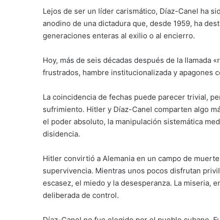
Lejos de ser un líder carismático, Díaz-Canel ha sid
anodino de una dictadura que, desde 1959, ha des
generaciones enteras al exilio o al encierro.
Hoy, más de seis décadas después de la llamada «r
frustrados, hambre institucionalizada y apagones c
La coincidencia de fechas puede parecer trivial, pe
sufrimiento. Hitler y Díaz-Canel comparten algo m
el poder absoluto, la manipulación sistemática me
disidencia.
Hitler convirtió a Alemania en un campo de muert
supervivencia. Mientras unos pocos disfrutan privil
escasez, el miedo y la desesperanza. La miseria, e
deliberada de control.
Díaz-Canel no fue elegido por el pueblo cubano. F