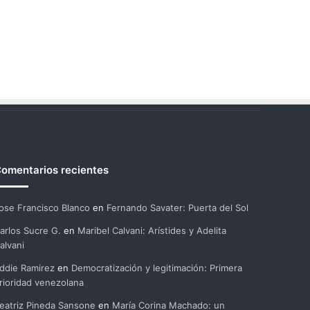
omentarios recientes
ose Francisco Blanco
en
Fernando Savater: Puerta del Sol
arlos Sucre G.
en
Maribel Calvani: Arístides y Adelita
alvani
ddie Ramirez
en
Democratización y legitimación: Primera
rioridad venezolana
eatriz Pineda Sansone
en
María Corina Machado: un