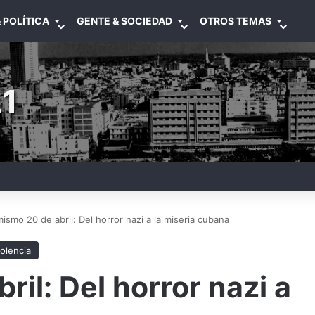
 POLÍTICA
GENTE & SOCIEDAD
OTROS TEMAS
1
ismo 20 de abril: Del horror nazi a la miseria cubana
iolencia
il: Del horror nazi a