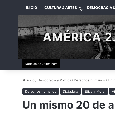
INICIO
CULTURA & ARTES
DEMOCRACIA &
AMÉRICA 2.
Noticias de última hora
Inicio
/
Democracia y Política
/
Derechos humanos
/
Un m
Derechos humanos
Dictadura
Ética y Moral
V
Un mismo 20 de abr