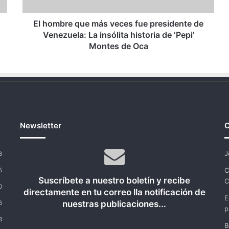
de
Venezuela:
La
El hombre que más veces fue presidente de
insólita
Venezuela: La insólita historia de ‘Pepi’
historia
Montes de Oca
de
‘Pepi’
Montes
de
Oca
Newsletter
C
J
3
C
5
Suscríbete a nuestro boletín y recibe
C
0
directamente en tu correo lla notificación de
E
nuestras publicaciones...
6
p
8
B