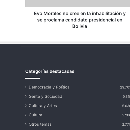
y
se
proclama
Evo Morales no cree en la inhabilitación y
candidato
se proclama candidato presidencial en
presidencial
Bolivia
en
Bolivia
Categorías destacadas
Democracia y Política
29.70
Gente y Sociedad
9.51
Cultura y Artes
5.03
Cultura
3.20
Otros temas
2.77