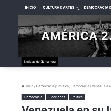
INICIO
CULTURA & ARTES
DEMOCRACIA &
AMÉRICA 2.
Noticias de última hora
Inicio
/
Democracia y Política
/
Democracia
/
Venezuela e
Democracia
Elecciones
Política
Venezuela en su l