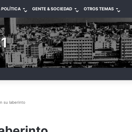
 POLÍTICA
GENTE & SOCIEDAD
OTROS TEMAS
1
n su laberinto
aberinto