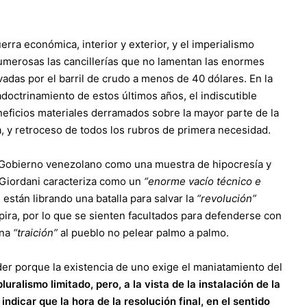
uerra económica, interior y exterior, y el imperialismo
numerosas las cancillerías que no lamentan las enormes
vadas por el barril de crudo a menos de 40 dólares. En la
 adoctrinamiento de estos últimos años, el indiscutible
neficios materiales derramados sobre la mayor parte de la
, y retroceso de todos los rubros de primera necesidad.
 Gobierno venezolano como una muestra de hipocresía y
e Giordani caracteriza como un
“enorme vacío técnico e
 están librando una batalla para salvar la
“revolución”
ira, por lo que se sienten facultados para defenderse con
una
“traición”
al pueblo no pelear palmo a palmo.
er porque la existencia de uno exige el maniatamiento del
uralismo limitado, pero, a la vista de la instalación de la
dicar que la hora de la resolución final, en el sentido