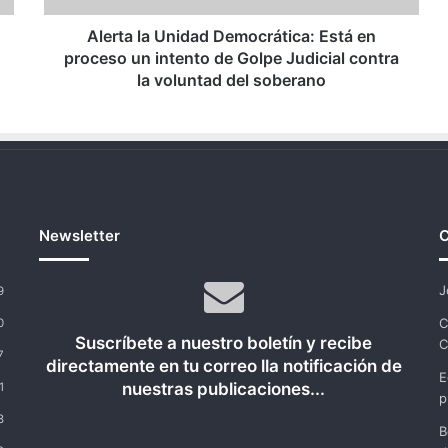
intento
de
Alerta la Unidad Democrática: Está en
Golpe
proceso un intento de Golpe Judicial contra
Judicial
la voluntad del soberano
contra
la
voluntad
del
soberano
Newsletter
C
J
9
C
0
Suscríbete a nuestro boletín y recibe
C
7
directamente en tu correo lla notificación de
E
nuestras publicaciones...
1
p
8
B