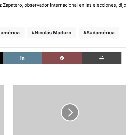
Zapatero, observador internacional en las elecciones, dijo
oamérica
Nicolás Maduro
Sudamérica
X
LinkedIn
Pinterest
Imprimi
Alerta
la
Unidad
Democrática:
Está
en
proceso
un