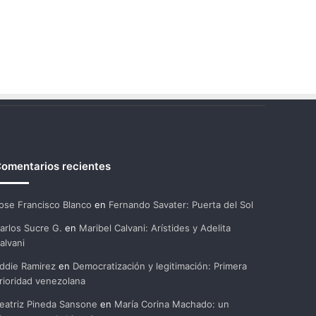
omentarios recientes
ose Francisco Blanco
en
Fernando Savater: Puerta del Sol
arlos Sucre G.
en
Maribel Calvani: Arístides y Adelita
alvani
ddie Ramirez
en
Democratización y legitimación: Primera
rioridad venezolana
eatriz Pineda Sansone
en
María Corina Machado: un