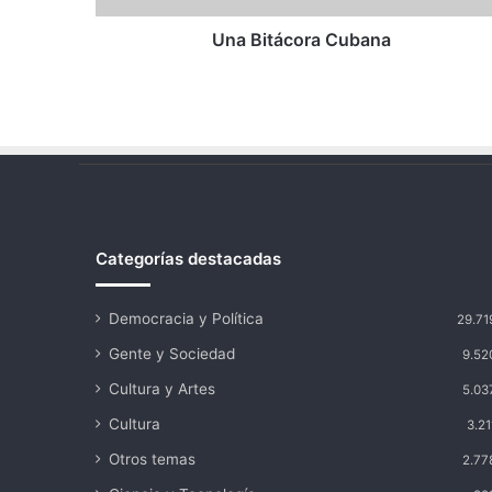
Una Bitácora Cubana
Categorías destacadas
Democracia y Política
29.71
Gente y Sociedad
9.52
Cultura y Artes
5.03
Cultura
3.21
Otros temas
2.77