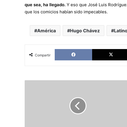
que sea, ha llegado.
Y eso que José Luis Rodríguez 
que los comicios habían sido impecables.
América
Hugo Chávez
Latin
Facebook
Compartir
Una
Bitácora
Cubana