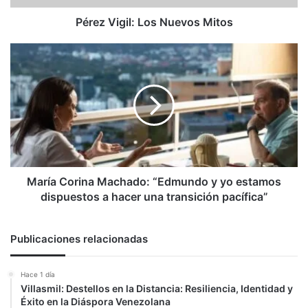
Pérez Vigil: Los Nuevos Mitos
María
Corina
Machado:
“Edmundo
y
yo
estamos
dispuestos
a
hacer
María Corina Machado: “Edmundo y yo estamos
una
dispuestos a hacer una transición pacífica”
transición
pacífica”
Publicaciones relacionadas
Hace 1 día
Villasmil: Destellos en la Distancia: Resiliencia, Identidad y
Éxito en la Diáspora Venezolana