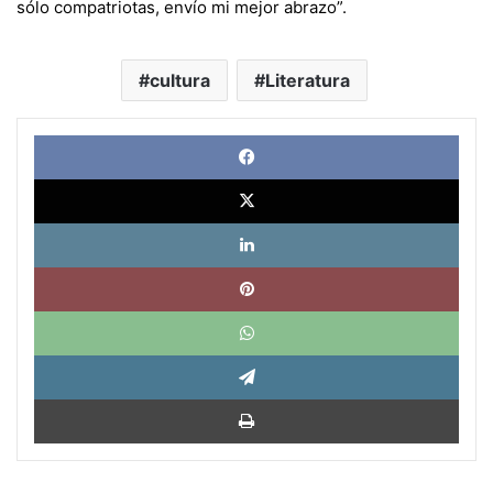
sólo compatriotas, envío mi mejor abrazo”.
cultura
Literatura
Face
X
Link
Pinte
What
Tele
Impri