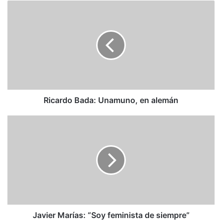
Ricardo
Bada:
Unamuno,
en
alemán
Ricardo Bada: Unamuno, en alemán
Javier
Marías:
“Soy
feminista
de
siempre”
Javier Marías: “Soy feminista de siempre”