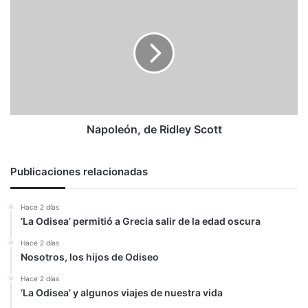
una
de
democracia»
Ridley Scott
Napoleón, de Ridley Scott
Publicaciones relacionadas
Hace 2 días
‘La Odisea’ permitió a Grecia salir de la edad oscura
Hace 2 días
Nosotros, los hijos de Odiseo
Hace 2 días
‘La Odisea’ y algunos viajes de nuestra vida