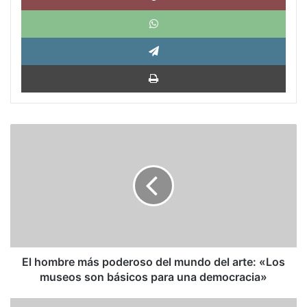
What
Tele
Impri
El
hombre
más
poderoso
del
mundo
del
arte:
«Los
museos
El hombre más poderoso del mundo del arte: «Los
son
museos son básicos para una democracia»
básicos
para
Napoleón,