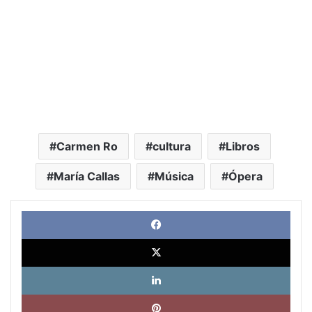
Carmen Ro
cultura
Libros
María Callas
Música
Ópera
Face
X
Link
Pinte