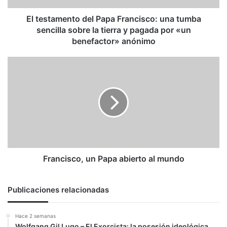
sobre
la
El testamento del Papa Francisco: una tumba
tierra
sencilla sobre la tierra y pagada por «un
y
benefactor» anónimo
pagada
por
Francisco,
«un
un
benefactor»
Papa
anónimo
abierto
al
mundo
Francisco, un Papa abierto al mundo
Publicaciones relacionadas
Hace 2 semanas
Wolfgang Gil Lugo – El Exorcista: la posesión ideológica