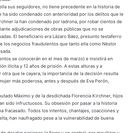
ella sus seguidores, no tiene precedente en la historia de
 ha sido condenado con anterioridad por los delitos que le
irchner la han condenado por ladrona, por robar cientos de
diante adjudicaciones de obras públicas que no se
adas. El beneficiario era Lázaro Báez, presunto testaferro
e los negocios fraudulentos que tanto ella como Néstor
osada.
mentos se conocerán en el mes de marzo) e insistirá en
n ilícita y 12 años de prisión. A estas alturas y a
 otra que le cayera, la importancia de la decisión resulta
a mujer más poderosa, antes y después de Eva Perón,
putado Máximo y de la desdichada Florencia Kirchner, hijos
n sido infructuosos. Su obsesión por pasar a la historia
a fracasado. Todos los intentos, chantajes, coacciones y
uelta, han naufragado pese a la vulnerabilidad de buena
 de desatar pasiones (a favor y en contra), por movilizar y