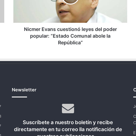
poder
popular:
“Estado
Comunal
abole
Nicmer Evans cuestionó leyes del poder
la
popular: “Estado Comunal abole la
República”
República”
Newsletter
C
J
7
C
8
Suscríbete a nuestro boletín y recibe
C
7
directamente en tu correo lla notificación de
E
1