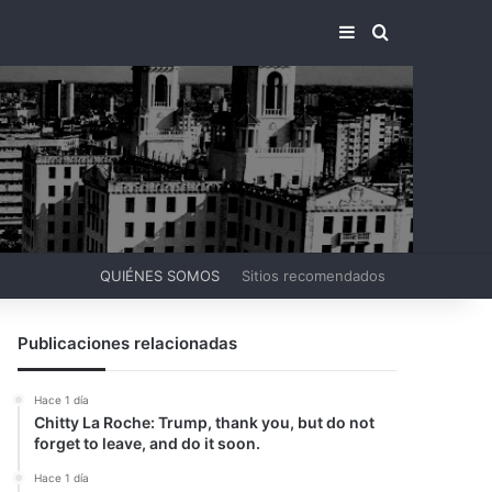
BARRA LATERA
BUSCAR PO
QUIÉNES SOMOS
Sitios recomendados
Publicaciones relacionadas
Hace 1 día
Chitty La Roche: Trump, thank you, but do not
forget to leave, and do it soon.
Hace 1 día