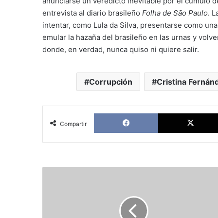
anunciarse un veredicto inevitable por el cúmulo d
entrevista al diario brasileño
Folha de São Paulo
. L
intentar, como Lula da Silva, presentarse como una v
emular la hazaña del brasileño en las urnas y volve
donde, en verdad, nunca quiso ni quiere salir.
Corrupción
Cristina Fernán
Facebook
Compartir
Alfonso
Ussía:
Fútbol
de
sardana