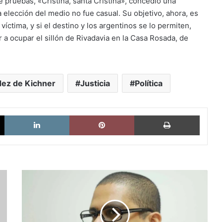
e pruebas, «Cristina, santa Cristina», concedió una
a elección del medio no fue casual. Su objetivo, ahora, es
íctima, y si el destino y los argentinos se lo permiten,
r a ocupar el sillón de Rivadavia en la Casa Rosada, de
dez de Kichner
Justicia
Política
X
LinkedIn
Pinterest
Imprimi
Nicmer
Evans
cuestionó
leyes
del