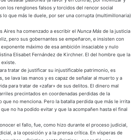
con los renglones falsos y torcidos del rencor social
 lo que más le duele, por ser una corrupta (multimillonaria)
os Aires ha comenzado a escribir el
Nunca Más
de la justicia
eliz, pero sus gobernantes se empeñaron, e insisten con
El exponente máximo de esa ambición insaciable y nulo
stina Elisabet Fernández de Kirchner. El del hombre que la
 existe.
 tratar de justificar su injustificable patrimonio, es
s, se lava las manos y es capaz de señalar al muerto y a
 para tratar de «zafar» de sus delitos. El dinero mal
arriles precintados en coordenadas perdidas de la
 que no menciona. Pero la batalla perdida que más le irrita
 que no ha podido evitar y que la acompañen hasta el final
nocer el fallo, fue, como hizo durante el proceso judicial,
cial, a la oposición y a la prensa crítica. En vísperas de