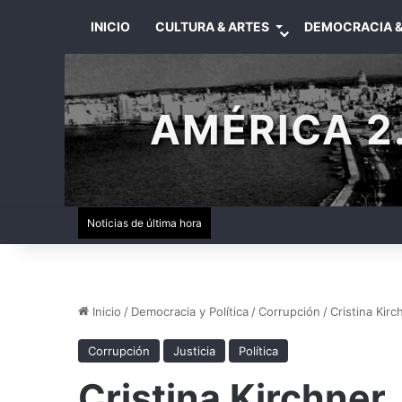
INICIO
CULTURA & ARTES
DEMOCRACIA &
AMÉRICA 2.
Noticias de última hora
Inicio
/
Democracia y Política
/
Corrupción
/
Cristina Kir
Corrupción
Justicia
Política
Cristina Kirchner