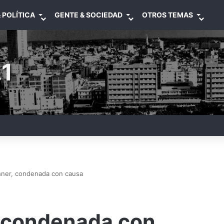
 POLÍTICA
GENTE & SOCIEDAD
OTROS TEMAS
1
chner, condenada con causa
, condenada con