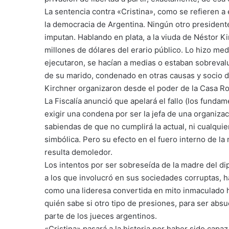
La sentencia contra «Cristina», como se refieren a 
la democracia de Argentina. Ningún otro presidente
imputan. Hablando en plata, a la viuda de Néstor K
millones de dólares del erario público. Lo hizo me
ejecutaron, se hacían a medias o estaban sobrevalu
de su marido, condenado en otras causas y socio d
Kirchner organizaron desde el poder de la Casa R
La Fiscalía anunció que apelará el fallo (los funda
exigir una condena por ser la jefa de una organizació
sabiendas de que no cumplirá la actual, ni cualquier
simbólica. Pero su efecto en el fuero interno de l
resulta demoledor.
Los intentos por ser sobreseída de la madre del di
a los que involucró en sus sociedades corruptas, ha
como una lideresa convertida en mito inmaculado h
quién sabe si otro tipo de presiones, para ser abs
parte de los jueces argentinos.
«Cristina» pasará a la historia por haber sido capaz