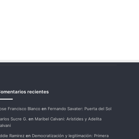
omentarios recientes
ose Francisco Blanco
en
Fernando Savater: Puerta del Sol
arlos Sucre G.
en
Maribel Calvani: Arístides y Adelita
alvani
ddie Ramirez
en
Democratización y legitimación: Primera