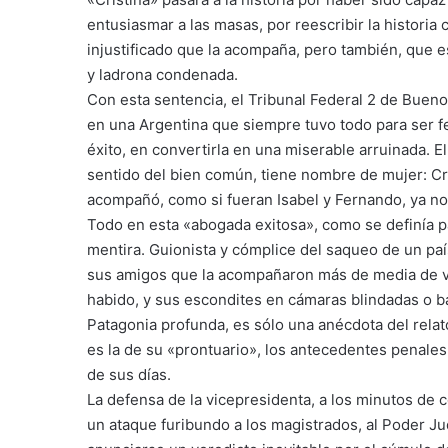
entusiasmar a las masas, por reescribir la historia 
injustificado que la acompaña, pero también, que es
y ladrona condenada.
Con esta sentencia, el Tribunal Federal 2 de Buen
en una Argentina que siempre tuvo todo para ser f
éxito, en convertirla en una miserable arruinada. 
sentido del bien común, tiene nombre de mujer: Cri
acompañó, como si fueran Isabel y Fernando, ya no
Todo en esta «abogada exitosa», como se definía para
mentira. Guionista y cómplice del saqueo de un paí
sus amigos que la acompañaron más de media de vida
habido, y sus escondites en cámaras blindadas o b
Patagonia profunda, es sólo una anécdota del relato
es la de su «prontuario», los antecedentes penales
de sus días.
La defensa de la vicepresidenta, a los minutos de co
un ataque furibundo a los magistrados, al Poder Judi