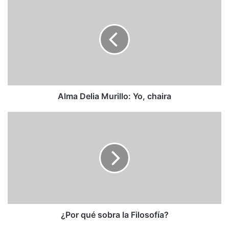
Delia
Murillo:
Yo,
chaira
Alma Delia Murillo: Yo, chaira
¿Por
qué
sobra
la
Filosofía?
¿Por qué sobra la Filosofía?