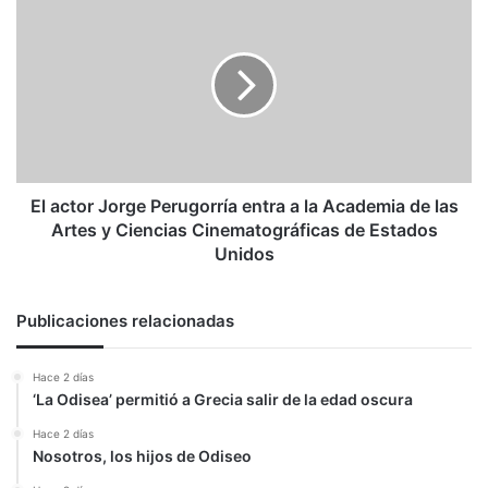
actor
Jorge
Perugorría
entra
a
la
Academia
de
las
El actor Jorge Perugorría entra a la Academia de las
Artes
Artes y Ciencias Cinematográficas de Estados
y
Unidos
Ciencias
Cinematográficas
de
Publicaciones relacionadas
Estados
Unidos
Hace 2 días
‘La Odisea’ permitió a Grecia salir de la edad oscura
Hace 2 días
Nosotros, los hijos de Odiseo