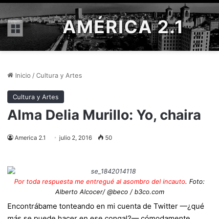
AMÉRICA 2.1
Menú
Inicio
/
Cultura y Artes
Cultura y Artes
Alma Delia Murillo: Yo, chaira
America 2.1
julio 2, 2016
50
Por toda respuesta me entregué al asombro del incauto
. Foto:
Alberto Alcocer/ @beco / b3co.com
Encontrábame tonteando en mi cuenta de Twitter —¿qué
más se puede hacer en ese congal?— cómodamente