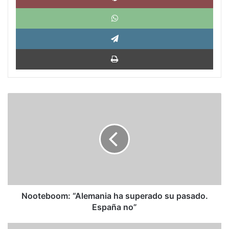
What
Tele
Impri
Nooteboom:
“Alemania
ha
superado
su
pasado.
España
no”
Nooteboom: “Alemania ha superado su pasado.
España no”
El