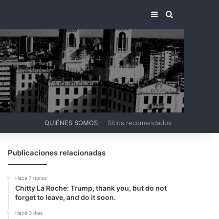
BARRA LATERA
BUSCAR PO
QUIÉNES SOMOS
Sitios recomendados
Publicaciones relacionadas
Hace 7 horas
Chitty La Roche: Trump, thank you, but do not
forget to leave, and do it soon.
Hace 3 días