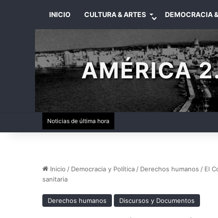
INICIO
CULTURA & ARTES
DEMOCRACIA &
AMÉRICA 2.
Noticias de última hora
Inicio
/
Democracia y Política
/
Derechos humanos
/
El C
sanitaria
Derechos humanos
Discursos y Documentos