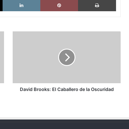
David
Brooks:
El
Caballero
de
la
Oscuridad
David Brooks: El Caballero de la Oscuridad