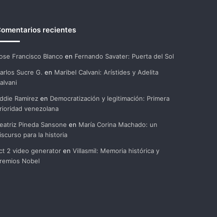
omentarios recientes
ose Francisco Blanco
en
Fernando Savater: Puerta del Sol
arlos Sucre G.
en
Maribel Calvani: Arístides y Adelita
alvani
ddie Ramirez
en
Democratización y legitimación: Primera
rioridad venezolana
eatriz Pineda Sansone
en
María Corina Machado: un
iscurso para la historia
ct 2 video generator
en
Villasmil: Memoria histórica y
remios Nobel