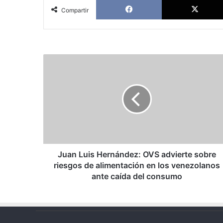
Compartir
Juan
Luis
Hernández:
OVS
advierte
sobre
riesgos
de
alimentación
en
Juan Luis Hernández: OVS advierte sobre
los
riesgos de alimentación en los venezolanos
venezolanos
ante caída del consumo
ante
caída
del
consumo