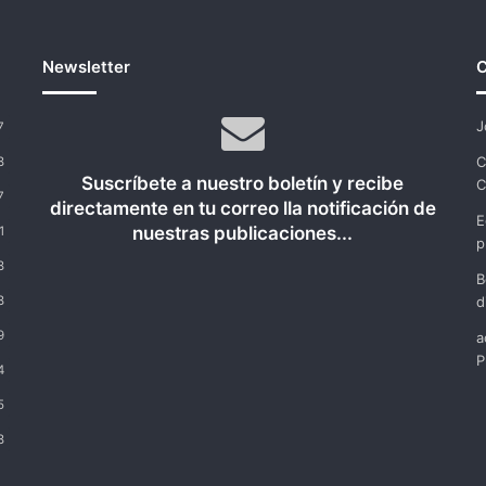
Newsletter
C
J
7
C
8
Suscríbete a nuestro boletín y recibe
C
7
directamente en tu correo lla notificación de
E
nuestras publicaciones...
1
p
8
B
8
d
9
a
P
4
5
8