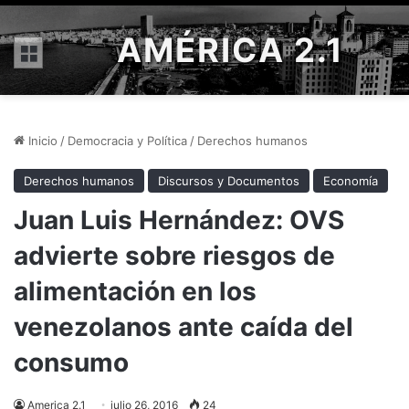
AMÉRICA 2.1
Menú
Inicio
/
Democracia y Política
/
Derechos humanos
Derechos humanos
Discursos y Documentos
Economía
Juan Luis Hernández: OVS
advierte sobre riesgos de
alimentación en los
venezolanos ante caída del
consumo
America 2.1
julio 26, 2016
24