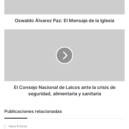
la
Iglesia
Oswaldo Álvarez Paz: El Mensaje de la Iglesia
El
Consejo
Nacional
de
Laicos
ante
la
crisis
de
seguridad,
El Consejo Nacional de Laicos ante la crisis de
alimentaria
seguridad, alimentaria y sanitaria
y
sanitaria
Publicaciones relacionadas
Hace 9 horas