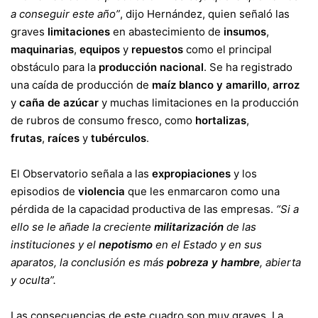
a conseguir este año”
, dijo Hernández, quien señaló las
graves
limitaciones
en abastecimiento de
insumos
,
maquinarias
,
equipos
y
repuestos
como el principal
obstáculo para la
producción nacional
. Se ha registrado
una caída de producción de
maíz blanco y amarillo
,
arroz
y
caña de azúcar
y muchas limitaciones en la producción
de rubros de consumo fresco, como
hortalizas
,
frutas
,
raíces
y
tubérculos
.
El Observatorio señala a las
expropiaciones
y los
episodios de
violencia
que les enmarcaron como una
pérdida de la capacidad productiva de las empresas.
“Si a
ello se le añade la creciente
militarización
de las
instituciones y el
nepotismo
en el Estado y en sus
aparatos, la conclusión es más
pobreza y hambre
, abierta
y oculta”.
Las consecuencias de este cuadro son muy graves. La