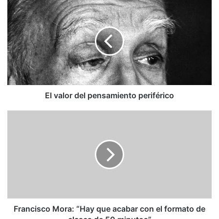
El
valor
del
pensamiento
periférico
El valor del pensamiento periférico
Francisco
Mora:
“Hay
que
acabar
con
el
formato
de
clases
Francisco Mora: “Hay que acabar con el formato de
de