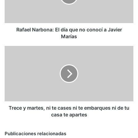
no
conocí
a
Javier
Marías
Rafael Narbona: El día que no conocí a Javier
Marías
Trece
y
martes,
ni
te
cases
ni
te
embarques
ni
Trece y martes, ni te cases ni te embarques ni de tu
de
casa te apartes
tu
casa
te
Publicaciones relacionadas