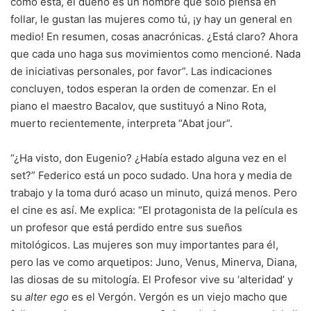
como ésta, el dueño es un hombre que sólo piensa en
follar, le gustan las mujeres como tú, ¡y hay un general en
medio! En resumen, cosas anacrónicas. ¿Está claro? Ahora
que cada uno haga sus movimientos como mencioné. Nada
de iniciativas personales, por favor”. Las indicaciones
concluyen, todos esperan la orden de comenzar. En el
piano el maestro Bacalov, que sustituyó a Nino Rota,
muerto recientemente, interpreta “Abat jour”.
“¿Ha visto, don Eugenio? ¿Había estado alguna vez en el
set?” Federico está un poco sudado. Una hora y media de
trabajo y la toma duró acaso un minuto, quizá menos. Pero
el cine es así. Me explica: “El protagonista de la película es
un profesor que está perdido entre sus sueños
mitológicos. Las mujeres son muy importantes para él,
pero las ve como arquetipos: Juno, Venus, Minerva, Diana,
las diosas de su mitología. El Profesor vive su ‘alteridad’ y
su
alter ego
es el Vergón. Vergón es un viejo macho que