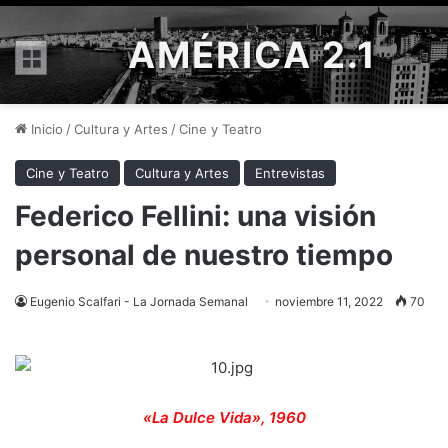
AMÉRICA 2.1
Menú
Inicio
/
Cultura y Artes
/
Cine y Teatro
Cine y Teatro
Cultura y Artes
Entrevistas
Federico Fellini: una visión
personal de nuestro tiempo
Eugenio Scalfari - La Jornada Semanal
noviembre 11, 2022
70
«La Dulce Vida», 1960