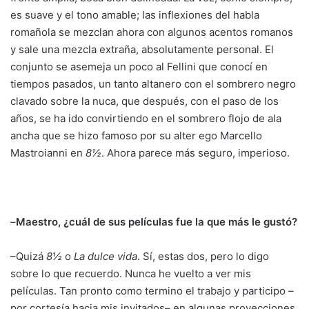
es suave y el tono amable; las inflexiones del habla
romañola se mezclan ahora con algunos acentos romanos
y sale una mezcla extraña, absolutamente personal. El
conjunto se asemeja un poco al Fellini que conocí en
tiempos pasados, un tanto altanero con el sombrero negro
clavado sobre la nuca, que después, con el paso de los
años, se ha ido convirtiendo en el sombrero flojo de ala
ancha que se hizo famoso por su alter ego Marcello
Mastroianni en
8½
. Ahora parece más seguro, imperioso.
–
Maestro, ¿cuál de sus películas fue la que más le gustó?
–Quizá
8½
o
La dulce vida
. Sí, estas dos, pero lo digo
sobre lo que recuerdo. Nunca he vuelto a ver mis
películas. Tan pronto como termino el trabajo y participo –
por cortesía hacia mis invitados– en algunas proyecciones