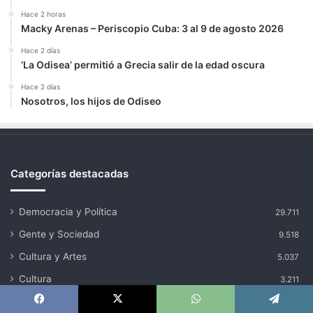
Hace 2 horas
Macky Arenas – Periscopio Cuba: 3 al 9 de agosto 2026
Hace 2 días
‘La Odisea’ permitió a Grecia salir de la edad oscura
Hace 2 días
Nosotros, los hijos de Odiseo
Categorías destacadas
Democracia y Política
29.711
Gente y Sociedad
9.518
Cultura y Artes
5.037
Cultura
3.211
Otros temas
2.778
Facebook
X
WhatsApp
Telegram