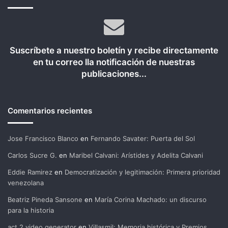
Suscríbete a nuestro boletín y recibe directamente
en tu correo lla notificación de nuestras
publicaciones...
Comentarios recientes
Jose Francisco Blanco
en
Fernando Savater: Puerta del Sol
Carlos Sucre G.
en
Maribel Calvani: Arístides y Adelita Calvani
Eddie Ramirez
en
Democratización y legitimación: Primera prioridad
venezolana
Beatriz Pineda Sansone
en
María Corina Machado: un discurso
para la historia
act 2 video generator
en
Villasmil: Memoria histórica y Premios