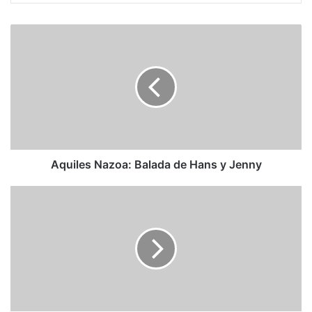
Aquiles
Nazoa:
Balada
de
Hans
y
Jenny
Aquiles Nazoa: Balada de Hans y Jenny
Antonio
Álvarez
de
la
Rosa:
“Flaubert
consiguió
convertirnos
a