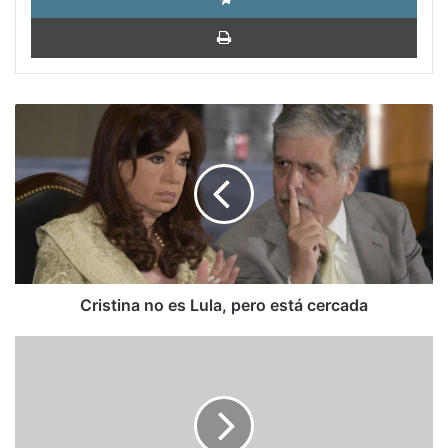
Impri
Cristina
no
es
Lula,
pero
está
cercada
Cristina no es Lula, pero está cercada
On
tyranny,
populism
—
and