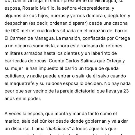
XX, Daniel Ortega, el señor presidente de Nicaragua; su
esposa, Rosario Murillo, la señora vicepresidenta, y
algunos de sus hijos, nueras y yernos demoran, degluten y
despachan (es decir, ordenan disparar) desde una casona
de 900 metros cuadrados situada en el corazón del barrio
El Carmen de Managua. La mansión, confiscada por Ortega
a un oligarca somocista, ahora está rodeada de retenes,
militares armados hasta los dientes y un laberinto de
barricadas de rocas. Cuenta Carlos Salinas que Ortega y
su mujer le han impuesto al barrio un toque de queda
cotidiano, y nadie puede entrar o salir de él salvo cuando
el mequetrefe y su ruidosa esposa lo deciden. No hay nada
peor que ser vecino de la pareja dictatorial que lleva ya 23
años en el poder.
A veces la esposa, que monta y manda tanto como el
marido, sale del búnker desde donde gobiernan y va a dar
un discurso. Llama
“diabólicos”
a todos aquellos que