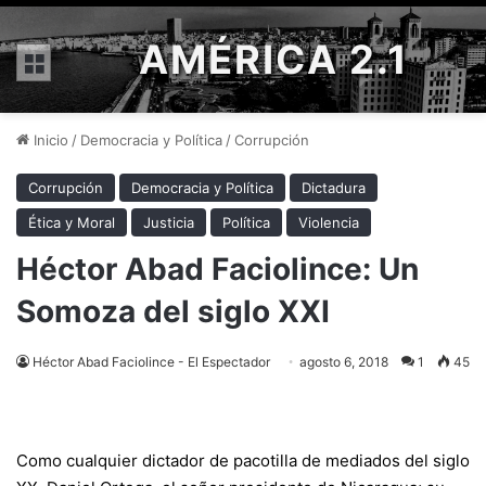
AMÉRICA 2.1
Menú
Inicio
/
Democracia y Política
/
Corrupción
Corrupción
Democracia y Política
Dictadura
Ética y Moral
Justicia
Política
Violencia
Héctor Abad Faciolince: Un
Somoza del siglo XXI
Héctor Abad Faciolince - El Espectador
agosto 6, 2018
1
45
Como cualquier dictador de pacotilla de mediados del siglo