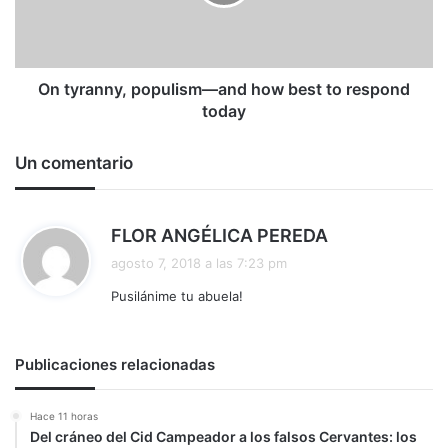
how
best
to
respond
today
On tyranny, populism—and how best to respond
today
Un comentario
d
FLOR ANGÉLICA PEREDA
i
agosto 7, 2018 a las 7:23 pm
c
Pusilánime tu abuela!
e
:
Publicaciones relacionadas
Hace 11 horas
Del cráneo del Cid Campeador a los falsos Cervantes: los