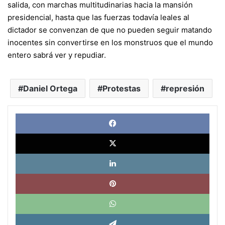
salida, con marchas multitudinarias hacia la mansión
presidencial, hasta que las fuerzas todavía leales al
dictador se convenzan de que no pueden seguir matando
inocentes sin convertirse en los monstruos que el mundo
entero sabrá ver y repudiar.
Daniel Ortega
Protestas
represión
Face
X
Link
Pinte
What
Tele