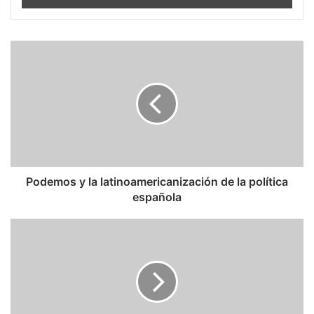
Podemos
y
la
latinoamericanización
de
la
política
española
Podemos y la latinoamericanización de la política
española
Desertores,
la
serie