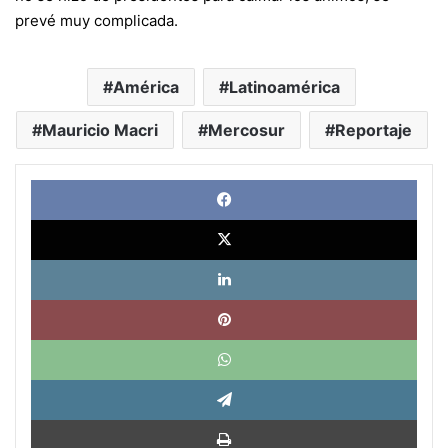
prevé muy complicada.
América
Latinoamérica
Mauricio Macri
Mercosur
Reportaje
Face
X
Link
Pinte
What
Tele
Impri