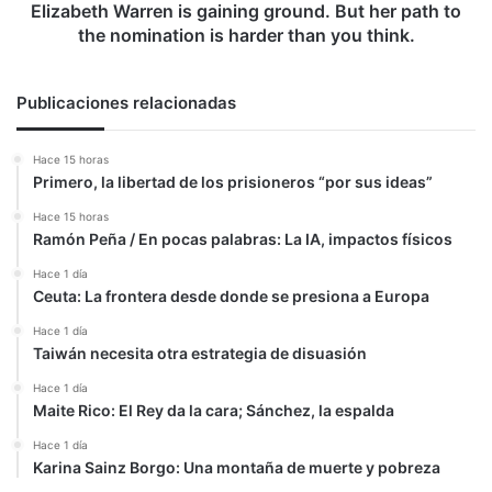
the
Elizabeth Warren is gaining ground. But her path to
nomination
the nomination is harder than you think.
is
harder
than
Publicaciones relacionadas
you
think.
Hace 15 horas
Primero, la libertad de los prisioneros “por sus ideas”
Hace 15 horas
Ramón Peña / En pocas palabras: La IA, impactos físicos
Hace 1 día
Ceuta: La frontera desde donde se presiona a Europa
Hace 1 día
Taiwán necesita otra estrategia de disuasión
Hace 1 día
Maite Rico: El Rey da la cara; Sánchez, la espalda
Hace 1 día
Karina Sainz Borgo: Una montaña de muerte y pobreza