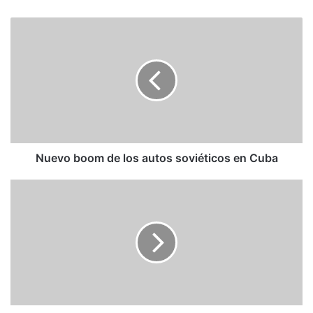
Nuevo
boom
de
los
autos
soviéticos
en
Cuba
Nuevo boom de los autos soviéticos en Cuba
Elizabeth
Warren
is
gaining
ground.
But
her
path
to