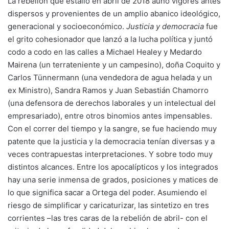
La rebelión que estalló en abril de 2018 aunó vigores antes
dispersos y provenientes de un amplio abanico ideológico,
generacional y socioeconómico.
Justicia y democracia
fue
el grito cohesionador que lanzó a la lucha política y juntó
codo a codo en las calles a Michael Healey y Medardo
Mairena (un terrateniente y un campesino), doña Coquito y
Carlos Tünnermann (una vendedora de agua helada y un
ex Ministro), Sandra Ramos y Juan Sebastián Chamorro
(una defensora de derechos laborales y un intelectual del
empresariado), entre otros binomios antes impensables.
Con el correr del tiempo y la sangre, se fue haciendo muy
patente que la justicia y la democracia tenían diversas y a
veces contrapuestas interpretaciones. Y sobre todo muy
distintos alcances. Entre los apocalípticos y los integrados
hay una serie inmensa de grados, posiciones y matices de
lo que significa sacar a Ortega del poder. Asumiendo el
riesgo de simplificar y caricaturizar, las sintetizo en tres
corrientes –las tres caras de la rebelión de abril- con el