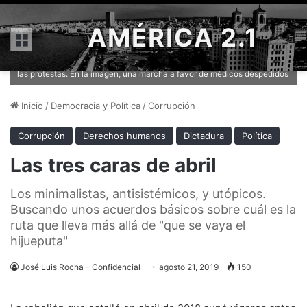
AMÉRICA 2.1
Menú
El gobierno de Ortega ha despedido a funcionarios que han apoyado
las protestas. En la imagen, una marcha a favor de médicos despedidos
Inicio
/
Democracia y Política
/
Corrupción
Corrupción
Derechos humanos
Dictadura
Política
Las tres caras de abril
Los minimalistas, antisistémicos, y utópicos.
Buscando unos acuerdos básicos sobre cuál es la
ruta que lleva más allá de "que se vaya el
hijueputa"
José Luis Rocha - Confidencial
agosto 21, 2019
150