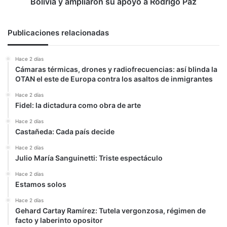
Bolivia y ampliaron su apoyo a Rodrigo Paz
Bolivia
y
ampliaron
Publicaciones relacionadas
su
apoyo
Hace 2 días
a
Cámaras térmicas, drones y radiofrecuencias: así blinda la
Rodrigo
OTAN el este de Europa contra los asaltos de inmigrantes
Paz
Hace 2 días
Fidel: la dictadura como obra de arte
Hace 2 días
Castañeda: Cada país decide
Hace 2 días
Julio María Sanguinetti: Triste espectáculo
Hace 2 días
Estamos solos
Hace 2 días
Gehard Cartay Ramírez: Tutela vergonzosa, régimen de
facto y laberinto opositor