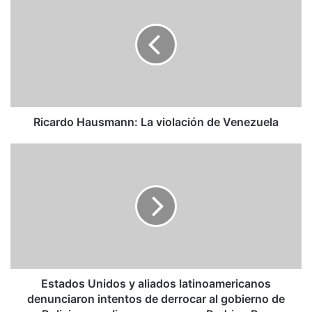
Hausmann:
La
violación
de
Venezuela
Ricardo Hausmann: La violación de Venezuela
Estados
Unidos
y
aliados
latinoamericanos
denunciaron
intentos
de
derrocar
al
Estados Unidos y aliados latinoamericanos
gobierno
denunciaron intentos de derrocar al gobierno de
de