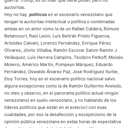
guerra. Trump, es un líder que tiene poder, pero no
auctoritas.
Hoy no hay
políticos
en el escenario venezolano que
tengan la auctoritas intelectual o política o combinadas
ambas en un actor como la de un Rafael Caldera, Rómulo
Betancourt, Raúl Leoni, Luís Beltrán Prieto Figueroa,
Arístides Calvani, Lorenzo Fernández, Enrique Pérez
Olivares, Jóvito Villalba, Ramón Escovar Salom Ramón J.
Velásquez, Luís Herrera Campíns, Teodoro Petkoff, Moisés
Moleiro, Américo Martín, Pompeyo Márquez, Eduardo
Fernández, Oswaldo Álvarez Paz, José Rodríguez Iturbe,
Eloy Torres, hoy en el escenario político nacional salvo
alguna excepciones como la de Ramón Guillermo Aveledo,
no oteo y observo, en el panorama político actual ningún
venezolano( en suelo venezolano, y no hablando de los
líderes políticos que están en el exterior) con esas
cualidades, por eso la desafección y escepticismo de la
opinión pública venezolana en estas horas de expectativa