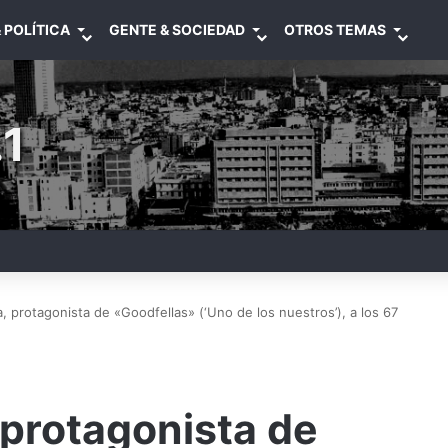
 POLÍTICA
GENTE & SOCIEDAD
OTROS TEMAS
1
, protagonista de «Goodfellas» (‘Uno de los nuestros’), a los 67
 protagonista de