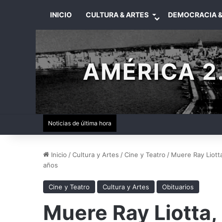
INICIO
CULTURA & ARTES
DEMOCRACIA &
AMÉRICA 2.
Noticias de última hora
Inicio
/
Cultura y Artes
/
Cine y Teatro
/
Muere Ray Liotta
años
Cine y Teatro
Cultura y Artes
Obituarios
Muere Ray Liotta,