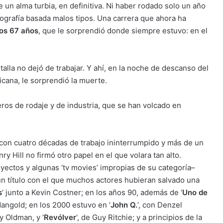
e un alma turbia, en definitiva. Ni haber rodado solo un año
lmografía basada malos tipos. Una carrera que ahora ha
los 67 años
, que le sorprendió donde siempre estuvo: en el
lla no dejó de trabajar. Y ahí, en la noche de descanso del
icana, le sorprendió la muerte.
os de rodaje y de industria, que se han volcado en
, con cuatro décadas de trabajo ininterrumpido y más de un
y Hill no firmó otro papel en el que volara tan alto.
yectos y algunas ‘tv movies’ impropias de su categoría–
n título con el que muchos actores hubieran salvado una
s
‘ junto a Kevin Costner; en los años 90, además de ‘
Uno de
Mangold; en los 2000 estuvo en ‘
John Q.
‘, con Denzel
y Oldman, y ‘
Revólver
‘, de Guy Ritchie; y a principios de la