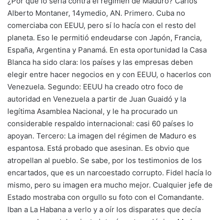
¿Por qué lo sería contra el régimen de Maduro? Carlos
Alberto Montaner, 14ymedio, AN. Primero. Cuba no
comerciaba con EEUU, pero sí lo hacía con el resto del
planeta. Eso le permitió endeudarse con Japón, Francia,
España, Argentina y Panamá. En esta oportunidad la Casa
Blanca ha sido clara: los países y las empresas deben
elegir entre hacer negocios en y con EEUU, o hacerlos con
Venezuela. Segundo: EEUU ha creado otro foco de
autoridad en Venezuela a partir de Juan Guaidó y la
legítima Asamblea Nacional, y le ha procurado un
considerable respaldo internacional: casi 60 países lo
apoyan. Tercero: La imagen del régimen de Maduro es
espantosa. Está probado que asesinan. Es obvio que
atropellan al pueblo. Se sabe, por los testimonios de los
encartados, que es un narcoestado corrupto. Fidel hacía lo
mismo, pero su imagen era mucho mejor. Cualquier jefe de
Estado mostraba con orgullo su foto con el Comandante.
Iban a La Habana a verlo y a oír los disparates que decía