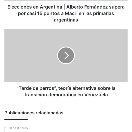
15
Elecciones en Argentina | Alberto Fernández supera
puntos
por casi 15 puntos a Macri en las primarias
a
argentinas
Macri
en
“Tarde
las
de
primarias
perros”,
argentinas
teoría
alternativa
sobre
la
transición
democrática
en
“Tarde de perros”, teoría alternativa sobre la
Venezuela
transición democrática en Venezuela
Publicaciones relacionadas
Hace 3 horas