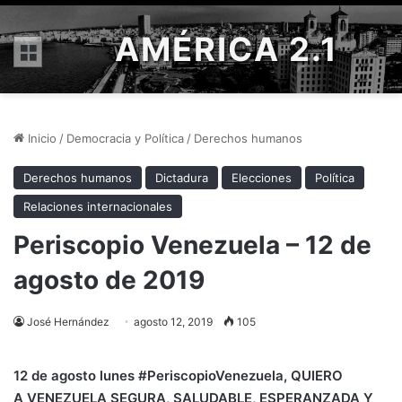
AMÉRICA 2.1
Menú
Inicio
/
Democracia y Política
/
Derechos humanos
Derechos humanos
Dictadura
Elecciones
Política
Relaciones internacionales
Periscopio Venezuela – 12 de
agosto de 2019
José Hernández
agosto 12, 2019
105
12 de agosto lunes
#PeriscopioVenezuela
, QUIERO
A
VENEZUELA SEGURA, SALUDABLE, ESPERANZADA Y