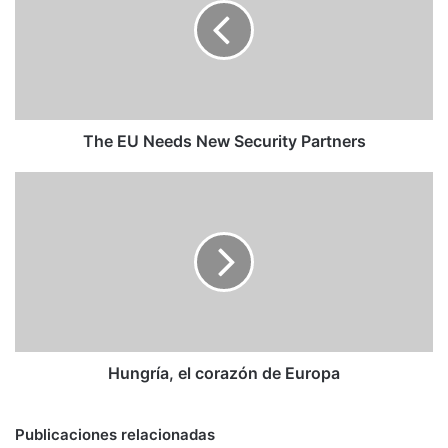
New
Security
Partners
The EU Needs New Security Partners
Hungría,
el
corazón
de
Europa
Hungría, el corazón de Europa
Publicaciones relacionadas