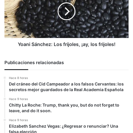
frijoles,
¡ay,
los
frijoles!
Yoani Sánchez: Los frijoles, ¡ay, los frijoles!
Publicaciones relacionadas
Hace 8 horas
Del cráneo del Cid Campeador a los falsos Cervantes: los
secretos mejor guardados de la Real Academia Española
Hace 9 horas
Chitty La Roche: Trump, thank you, but do not forget to
leave, and do it soon.
Hace 9 horas
Elizabeth Sanchez Vegas: ¿Regresar o renunciar? Una
falsa elección