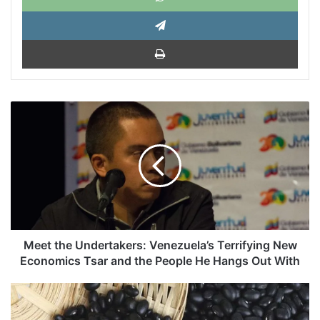
Tele
Impri
Meet
the
Undertakers:
Venezuela’s
Terrifying
New
Economics
Tsar
and
the
Meet the Undertakers: Venezuela’s Terrifying New
People
Economics Tsar and the People He Hangs Out With
He
Hangs
Yoani
Out
Sánchez:
With
Los