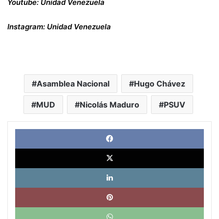
Youtube:
Unidad Venezuela
Instagram:
Unidad Venezuela
Asamblea Nacional
Hugo Chávez
MUD
Nicolás Maduro
PSUV
Face
X
Link
Pinte
What